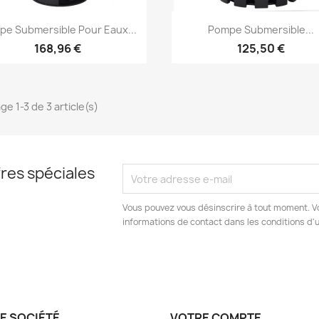
Aperçu rapide
Aperçu rapide


pe Submersible Pour Eaux...
Pompe Submersible...
168,96 €
125,50 €
ge 1-3 de 3 article(s)
res spéciales
Vous pouvez vous désinscrire à tout moment. V
informations de contact dans les conditions d'ut
E SOCIÉTÉ
VOTRE COMPTE