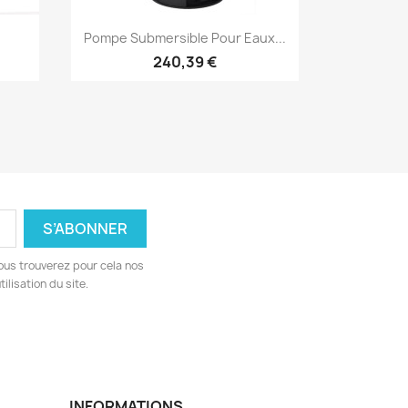
Aperçu rapide

Pompe Submersible Pour Eaux...
240,39 €
ous trouverez pour cela nos
ilisation du site.
INFORMATIONS