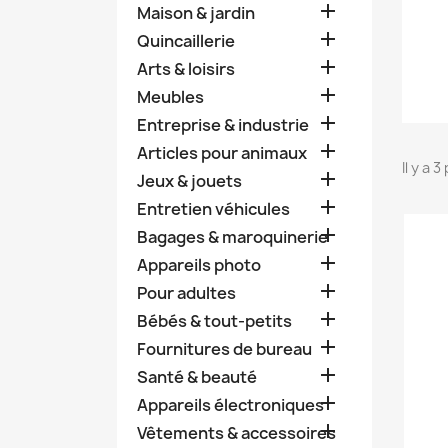

Maison & jardin

Quincaillerie

Arts & loisirs

Meubles

Entreprise & industrie

Articles pour animaux
Il y a 

Jeux & jouets

Entretien véhicules

Bagages & maroquinerie

Appareils photo

Pour adultes

Bébés & tout-petits

Fournitures de bureau

Santé & beauté

Appareils électroniques

Vêtements & accessoires