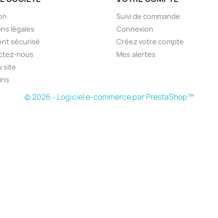
son
Suivi de commande
ns légales
Connexion
nt sécurisé
Créez votre compte
ctez-nous
Mes alertes
u site
ins
© 2026 - Logiciel e-commerce par PrestaShop™