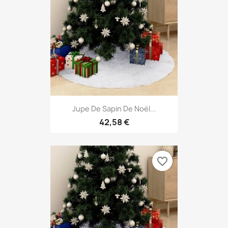
Jupe De Sapin De Noël...
42,58 €
favorite_border