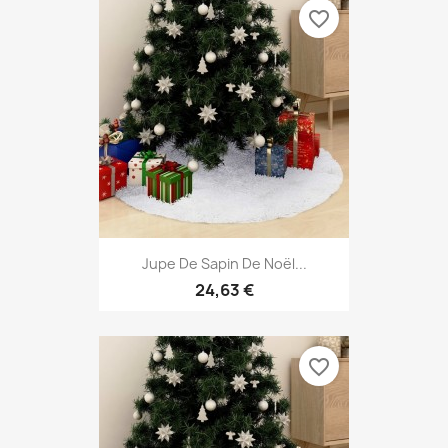
favorite_border
Jupe De Sapin De Noël...
24,63 €
favorite_border