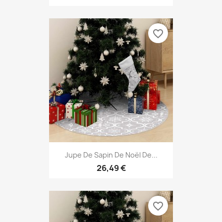
favorite_border
Jupe De Sapin De Noël De...
26,49 €
favorite_border