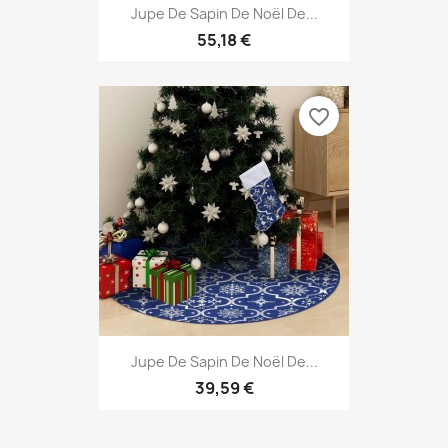
Jupe De Sapin De Noël De...
55,18 €
favorite_border
Jupe De Sapin De Noël De...
39,59 €