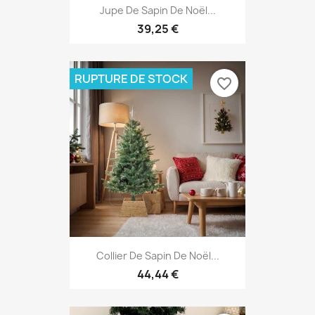
Jupe De Sapin De Noël...
39,25 €
RUPTURE DE STOCK
favorite_border
Collier De Sapin De Noël...
44,44 €