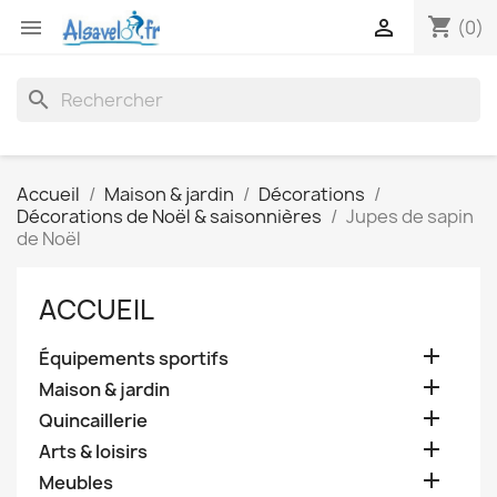
shopping_cart


(0)
search
Accueil
Maison & jardin
Décorations
Décorations de Noël & saisonnières
Jupes de sapin
de Noël
ACCUEIL

Équipements sportifs

Maison & jardin

Quincaillerie

Arts & loisirs

Meubles