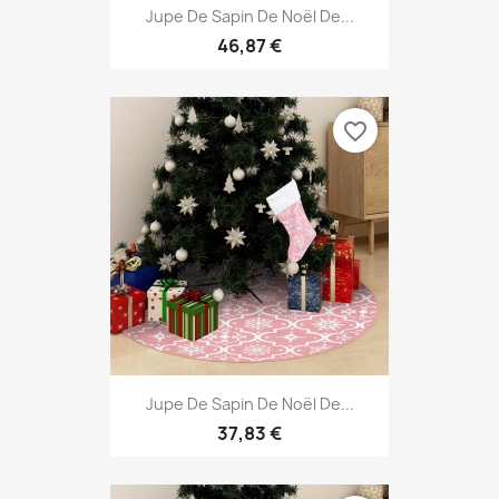
Jupe De Sapin De Noël De...
46,87 €
favorite_border
Jupe De Sapin De Noël De...
37,83 €