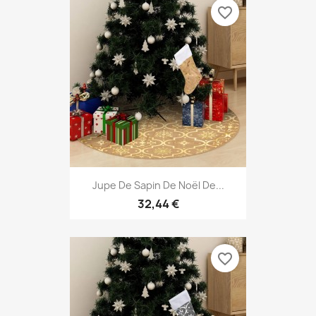
favorite_border
Jupe De Sapin De Noël De...
32,44 €
favorite_border