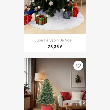
Jupe De Sapin De Noël...
28,35 €
favorite_border