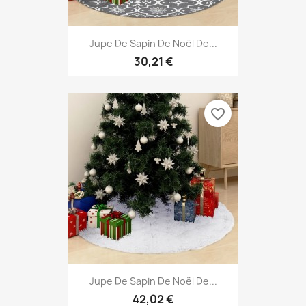
Jupe De Sapin De Noël De...
30,21 €
favorite_border
Jupe De Sapin De Noël De...
42,02 €