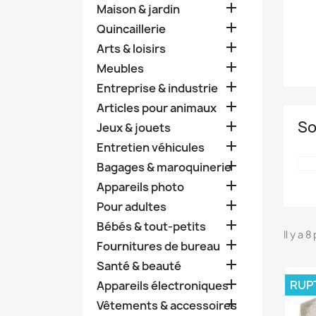

Maison & jardin

Quincaillerie

Arts & loisirs

Meubles

Entreprise & industrie

Articles pour animaux
So

Jeux & jouets

Entretien véhicules

Bagages & maroquinerie

Appareils photo

Pour adultes

Bébés & tout-petits
Il y a 

Fournitures de bureau

Santé & beauté

RUP
Appareils électroniques

Vêtements & accessoires