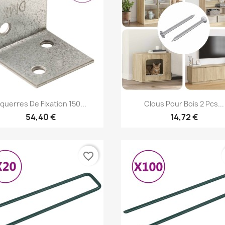
Aperçu rapide
Aperçu rapide


querres De Fixation 150...
Clous Pour Bois 2 Pcs...
54,40 €
14,72 €
favorite_border