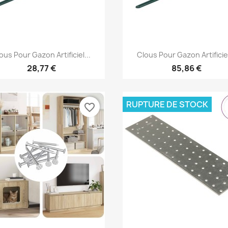
Aperçu rapide
Aperçu rapide


ous Pour Gazon Artificiel...
Clous Pour Gazon Artificiel
28,77 €
85,86 €
RUPTURE DE STOCK
favorite_border