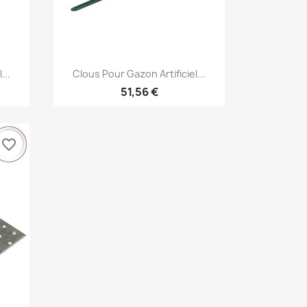
Aperçu rapide

...
Clous Pour Gazon Artificiel...
51,56 €
favorite_border