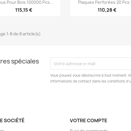
Aperçu rapide
Aperçu rapide


ous Pour Bois 100000 Pcs...
Plaques Perforées 20 Pcs 2
115,15 €
110,28 €
ge 1-8 de 8 article(s)
res spéciales
Vous pouvez vous désinscrire à tout moment. V
informations de contact dans les conditions d'ut
E SOCIÉTÉ
VOTRE COMPTE
son
Suivi de commande