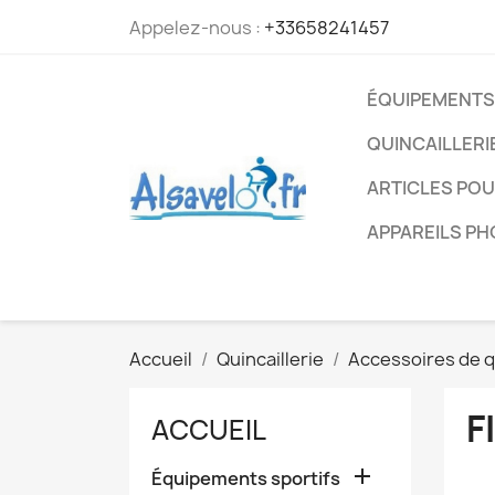
Appelez-nous :
+33658241457
ÉQUIPEMENTS
QUINCAILLERI
ARTICLES PO
APPAREILS P
Accueil
Quincaillerie
Accessoires de qu
F
ACCUEIL

Équipements sportifs