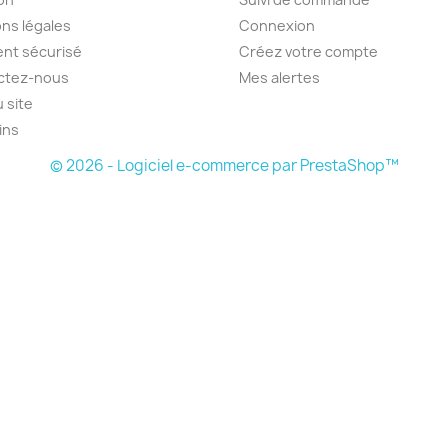
ns légales
Connexion
nt sécurisé
Créez votre compte
ctez-nous
Mes alertes
u site
ins
© 2026 - Logiciel e-commerce par PrestaShop™