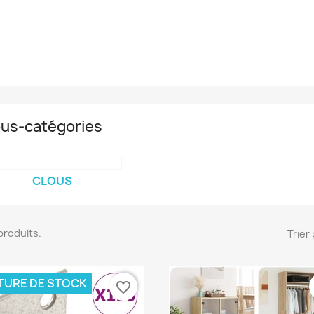
us-catégories
CLOUS
8 produits.
Trier 
TURE DE STOCK
favorite_border