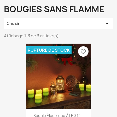
BOUGIES SANS FLAMME

Choisir
Affichage 1-3 de 3 article(s)
RUPTURE DE STOCK
favorite_border
Bougie Électrique À LED 12...