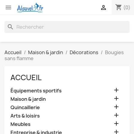
shopping_cart


(0)
search
Accueil
Maison & jardin
Décorations
Bougies
sans flamme
ACCUEIL

Équipements sportifs

Maison & jardin

Quincaillerie

Arts & loisirs

Meubles

Entreprise & industrie