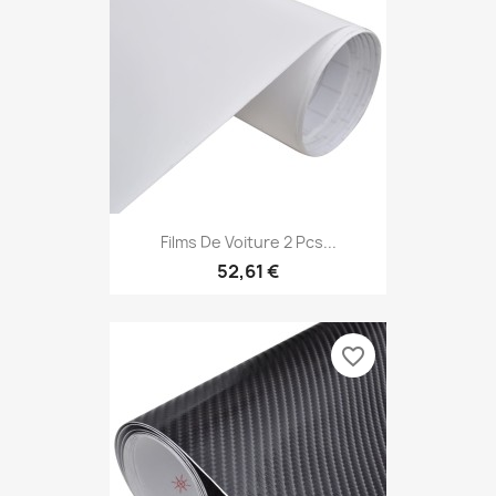
Films De Voiture 2 Pcs...
52,61 €
favorite_border