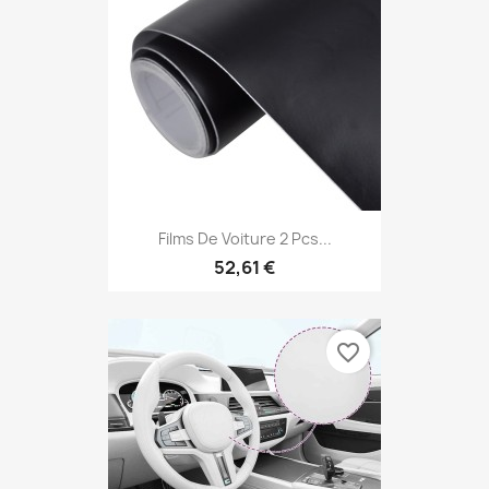
Films De Voiture 2 Pcs...
52,61 €
favorite_border