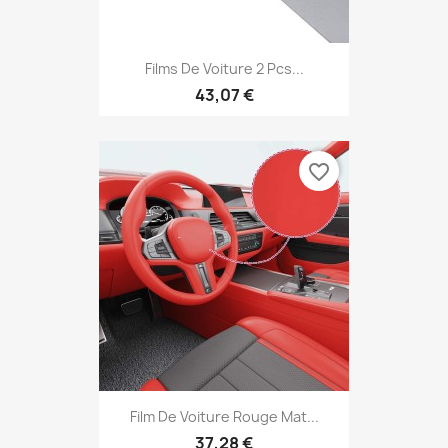
Films De Voiture 2 Pcs...
43,07 €
favorite_border
Film De Voiture Rouge Mat...
37,28 €