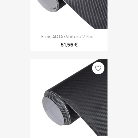
Films 4D De Voiture 2 Pcs...
51,56 €
favorite_border