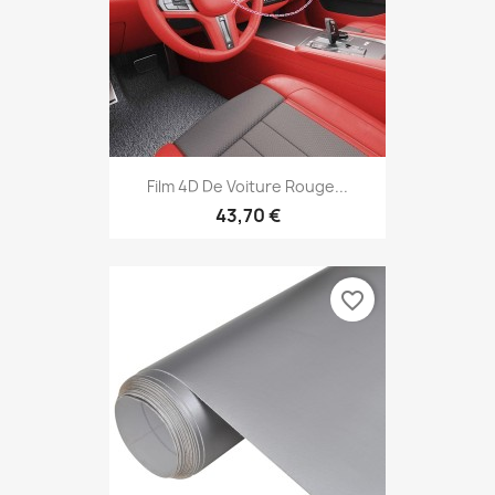
Film 4D De Voiture Rouge...
43,70 €
favorite_border