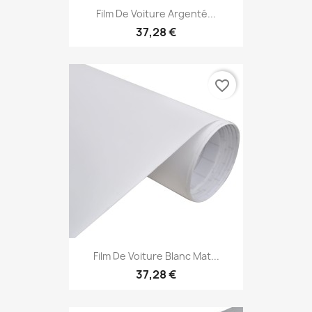
Film De Voiture Argenté...
37,28 €
favorite_border
Film De Voiture Blanc Mat...
37,28 €