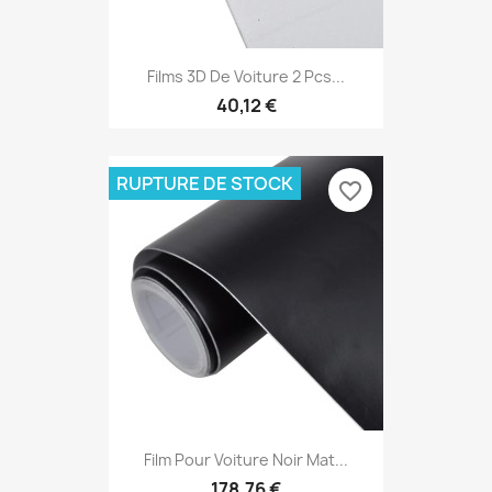
Films 3D De Voiture 2 Pcs...
40,12 €
RUPTURE DE STOCK
favorite_border
Film Pour Voiture Noir Mat...
178,76 €