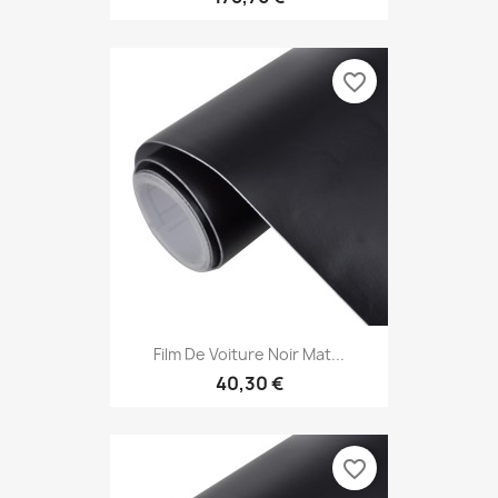
favorite_border
Film De Voiture Noir Mat...
40,30 €
favorite_border