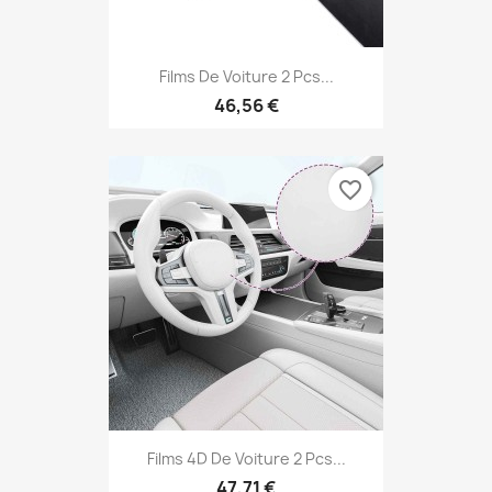
Films De Voiture 2 Pcs...
46,56 €
favorite_border
Films 4D De Voiture 2 Pcs...
47,71 €