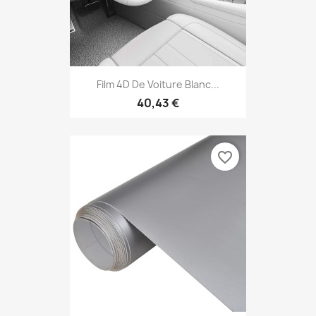
Film 4D De Voiture Blanc...
40,43 €
favorite_border