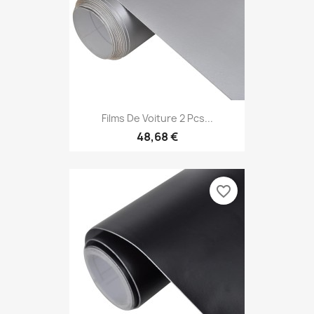
Films De Voiture 2 Pcs...
48,68 €
favorite_border