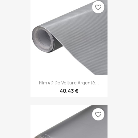
favorite_border
Film 4D De Voiture Argenté...
40,43 €
favorite_border