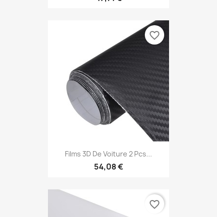
favorite_border
Films 3D De Voiture 2 Pcs...
54,08 €
favorite_border