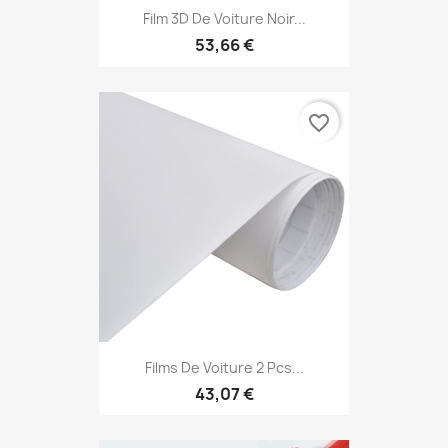
Film 3D De Voiture Noir...
53,66 €
favorite_border
Films De Voiture 2 Pcs...
43,07 €