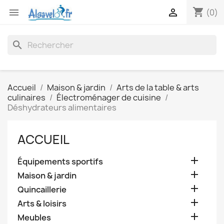
shopping_cart


(0)
search
Accueil
Maison & jardin
Arts de la table & arts
culinaires
Électroménager de cuisine
Déshydrateurs alimentaires
ACCUEIL

Équipements sportifs

Maison & jardin

Quincaillerie

Arts & loisirs

Meubles