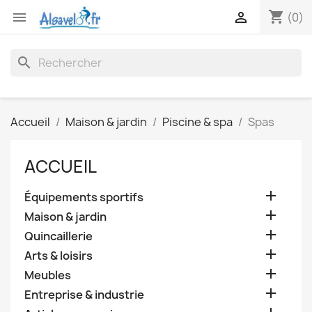
shopping_cart


(0)
search
Accueil
Maison & jardin
Piscine & spa
Spas
ACCUEIL

Équipements sportifs

Maison & jardin

Quincaillerie

Arts & loisirs

Meubles

Entreprise & industrie