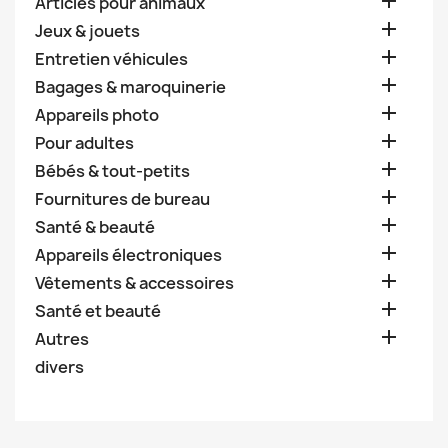

Articles pour animaux

Jeux & jouets

Entretien véhicules

Bagages & maroquinerie

Appareils photo

Pour adultes

Bébés & tout-petits

Fournitures de bureau

Santé & beauté

Appareils électroniques

Vêtements & accessoires

Santé et beauté

Autres
divers