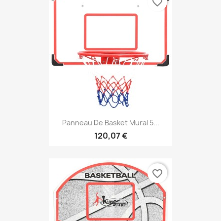
favorite_border
Panneau De Basket Mural 5...
120,07 €
favorite_border