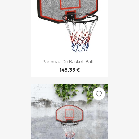
Panneau De Basket-Ball...
145,33 €
favorite_border