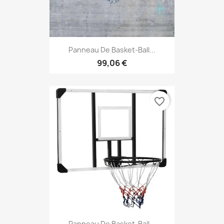
Panneau De Basket-Ball...
99,06 €
favorite_border
Panneau De Basket-Ball...