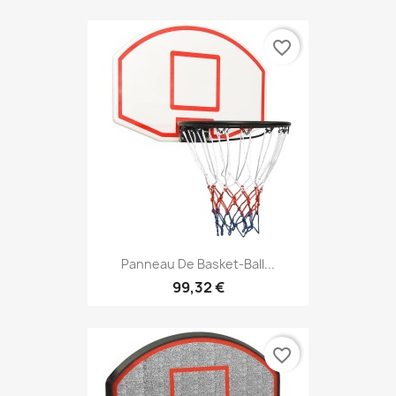
favorite_border
Panneau De Basket-Ball...
99,32 €
favorite_border