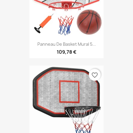
Panneau De Basket Mural 5...
109,78 €
favorite_border