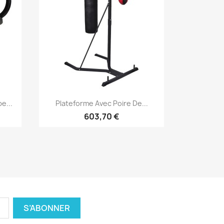
Aperçu rapide

e...
Plateforme Avec Poire De...
603,70 €