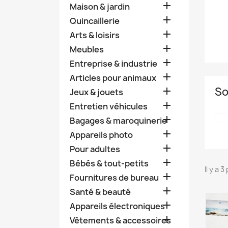

Maison & jardin

Quincaillerie

Arts & loisirs

Meubles

Entreprise & industrie

Articles pour animaux
So

Jeux & jouets

Entretien véhicules

Bagages & maroquinerie

Appareils photo

Pour adultes

Bébés & tout-petits
Il y a 

Fournitures de bureau

Santé & beauté

Appareils électroniques

Vêtements & accessoires