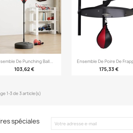
Aperçu rapide
Aperçu rapide


semble De Punching Ball...
Ensemble De Poire De Frapp
103,62 €
175,33 €
ge 1-3 de 3 article(s)
res spéciales