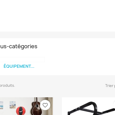
us-catégories
ÉQUIPEMENT...
3 produits.
Trier 
favorite_border