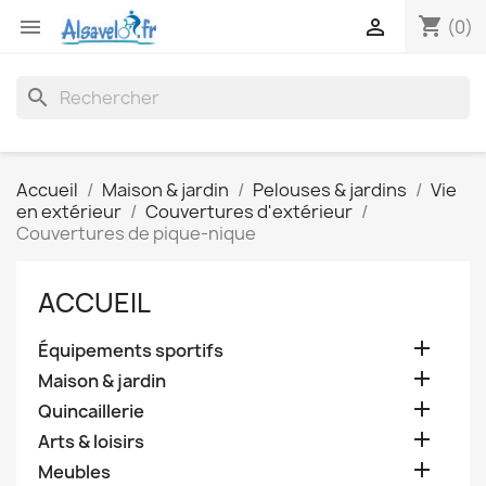
shopping_cart


(0)
search
Accueil
Maison & jardin
Pelouses & jardins
Vie
en extérieur
Couvertures d'extérieur
Couvertures de pique-nique
ACCUEIL

Équipements sportifs

Maison & jardin

Quincaillerie

Arts & loisirs

Meubles