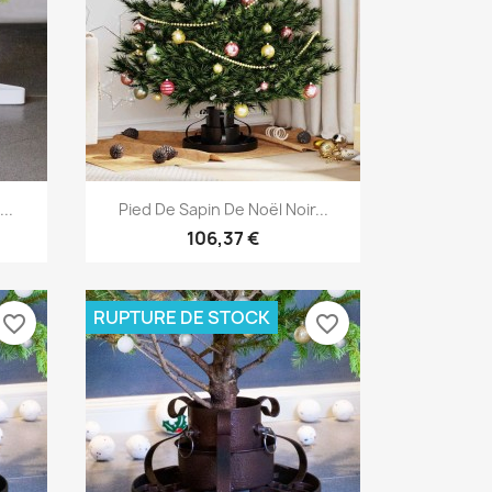
Aperçu rapide

..
Pied De Sapin De Noël Noir...
106,37 €
RUPTURE DE STOCK
favorite_border
favorite_border