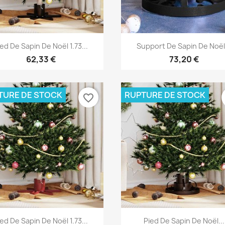
Aperçu rapide
Aperçu rapide


ied De Sapin De Noël 1.73...
Support De Sapin De Noël.
62,33 €
73,20 €
TURE DE STOCK
RUPTURE DE STOCK
favorite_border
Aperçu rapide
Aperçu rapide


ied De Sapin De Noël 1.73...
Pied De Sapin De Noël...