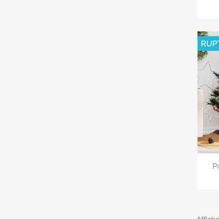
RUP
P