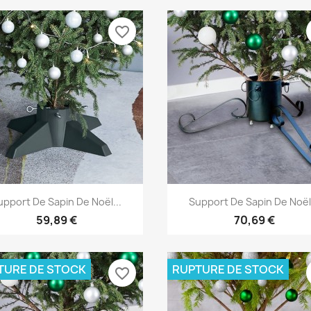
favorite_border
Aperçu rapide
Aperçu rapide


upport De Sapin De Noël...
Support De Sapin De Noël.
59,89 €
70,69 €
TURE DE STOCK
RUPTURE DE STOCK
favorite_border