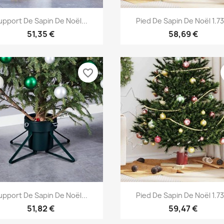
Aperçu rapide
Aperçu rapide


upport De Sapin De Noël...
Pied De Sapin De Noël 1.73.
51,35 €
58,69 €
favorite_border
Aperçu rapide
Aperçu rapide


upport De Sapin De Noël...
Pied De Sapin De Noël 1.73.
51,82 €
59,47 €