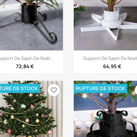
Aperçu rapide
Aperçu rapide


upport De Sapin De Noël...
Support De Sapin De Noël.
72,84 €
64,95 €
TURE DE STOCK
RUPTURE DE STOCK
favorite_border