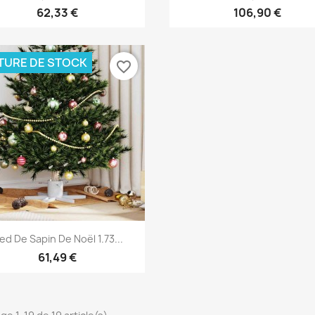
62,33 €
106,90 €
TURE DE STOCK
favorite_border
Aperçu rapide

ied De Sapin De Noël 1.73...
61,49 €