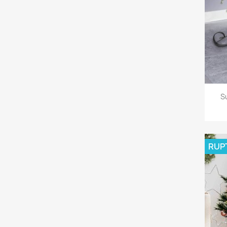
S
RUP