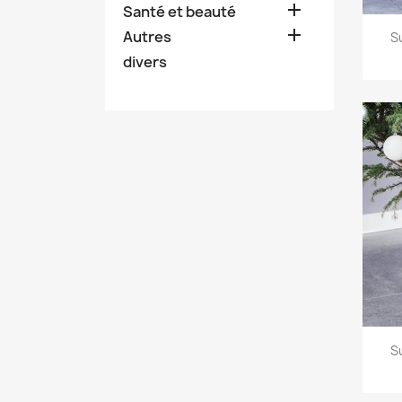

Santé et beauté

Autres
S
divers
S