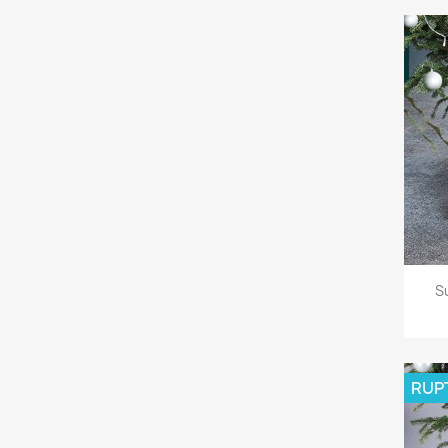
S
RUP