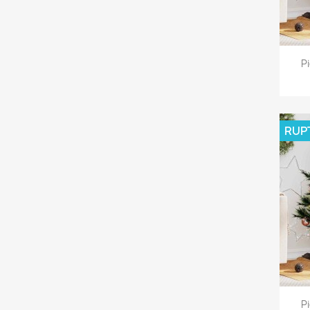
P
RUP
P