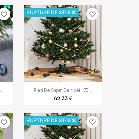
RUPTURE DE STOCK
favorite_border
favorite_border
Aperçu rapide

..
Pied De Sapin De Noël 1.73...
62,33 €
RUPTURE DE STOCK
favorite_border
favorite_border