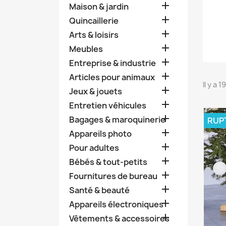

Maison & jardin

Quincaillerie

Arts & loisirs

Meubles

Entreprise & industrie

Articles pour animaux
Il y a 

Jeux & jouets

Entretien véhicules

Bagages & maroquinerie
RUP

Appareils photo

Pour adultes

Bébés & tout-petits

Fournitures de bureau

Santé & beauté

Appareils électroniques

Vêtements & accessoires