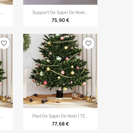
Aperçu rapide

..
Support De Sapin De Noël...
75,90 €
favorite_border
favorite_border
Aperçu rapide

..
Pied De Sapin De Noël 1.73...
77,68 €