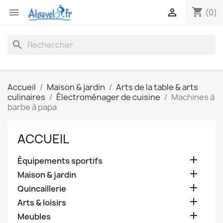
shopping_cart


(0)
search
Accueil
Maison & jardin
Arts de la table & arts
culinaires
Électroménager de cuisine
Machines à
barbe à papa
ACCUEIL

Équipements sportifs

Maison & jardin

Quincaillerie

Arts & loisirs

Meubles