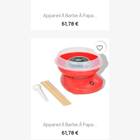
Appareil À Barbe À Papa...
61,78 €
favorite_border
Appareil À Barbe À Papa...
61,78 €