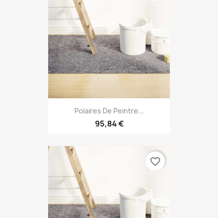
Polaires De Peintre...
95,84 €
favorite_border