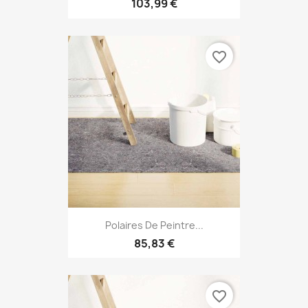
103,99 €
favorite_border
Polaires De Peintre...
85,83 €
favorite_border