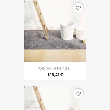
favorite_border
Polaires De Peintre...
128,41 €
favorite_border