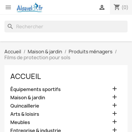
shopping_cart


(0)
search
Accueil
Maison & jardin
Produits ménagers
Films de protection pour sols
ACCUEIL

Équipements sportifs

Maison & jardin

Quincaillerie

Arts & loisirs

Meubles

Entreprise & industrie