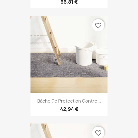
66,81 €
favorite_border
Bâche De Protection Contre...
42,94 €
favorite_border