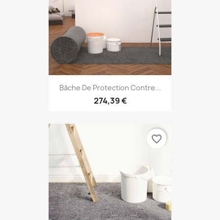
Bâche De Protection Contre...
274,39 €
favorite_border