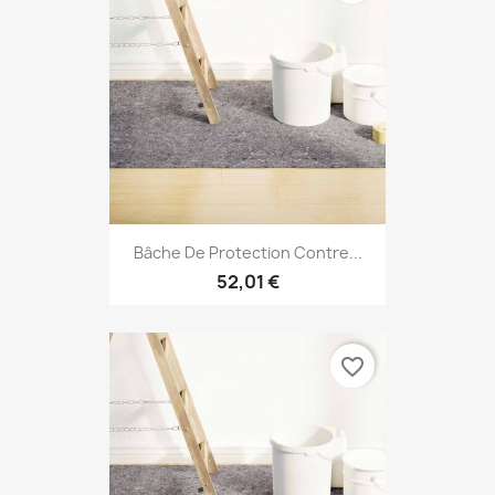
Bâche De Protection Contre...
52,01 €
favorite_border