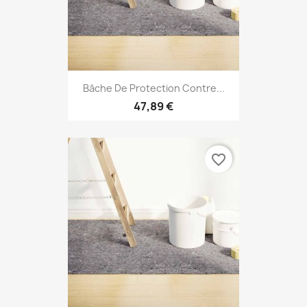
Bâche De Protection Contre...
47,89 €
favorite_border