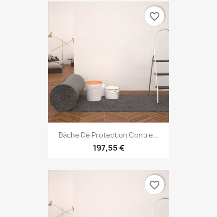
favorite_border
Bâche De Protection Contre...
197,55 €
favorite_border