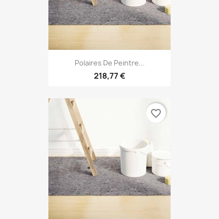
Polaires De Peintre...
218,77 €
favorite_border