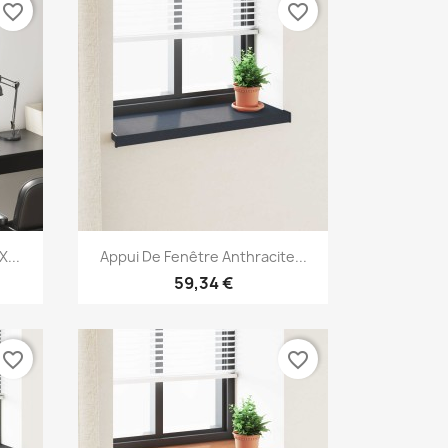
favorite_border
favorite_border
Aperçu rapide

...
Appui De Fenêtre Anthracite...
59,34 €
favorite_border
favorite_border