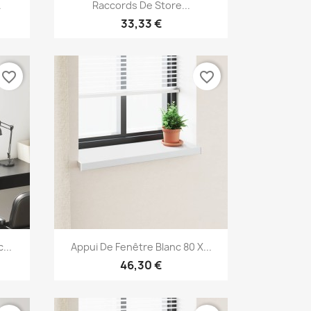
Aperçu rapide

.
Raccords De Store...
33,33 €
favorite_border
favorite_border
Aperçu rapide

...
Appui De Fenêtre Blanc 80 X...
46,30 €