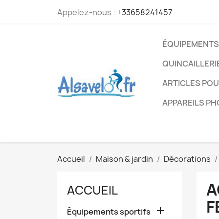
Appelez-nous :
+33658241457
ÉQUIPEMENTS
QUINCAILLERI
ARTICLES PO
APPAREILS P
Accueil
Maison & jardin
Décorations
A
ACCUEIL
F

Équipements sportifs