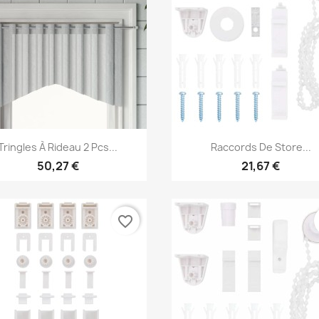
Aperçu rapide
Aperçu rapide


Tringles À Rideau 2 Pcs...
Raccords De Store...
50,27 €
21,67 €
favorite_border