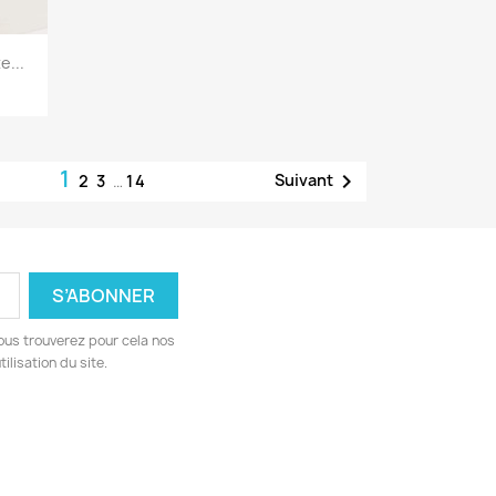
e...
1

Suivant
2
3
…
14
ous trouverez pour cela nos
ilisation du site.