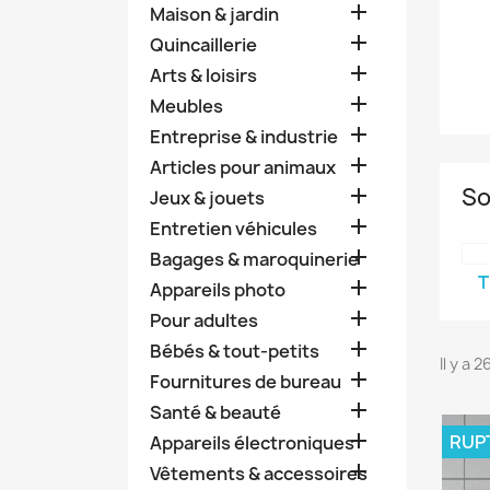

Maison & jardin

Quincaillerie

Arts & loisirs

Meubles

Entreprise & industrie

Articles pour animaux
So

Jeux & jouets

Entretien véhicules

Bagages & maroquinerie
T

Appareils photo

Pour adultes

Bébés & tout-petits
Il y a 

Fournitures de bureau

Santé & beauté

RUP
Appareils électroniques

Vêtements & accessoires