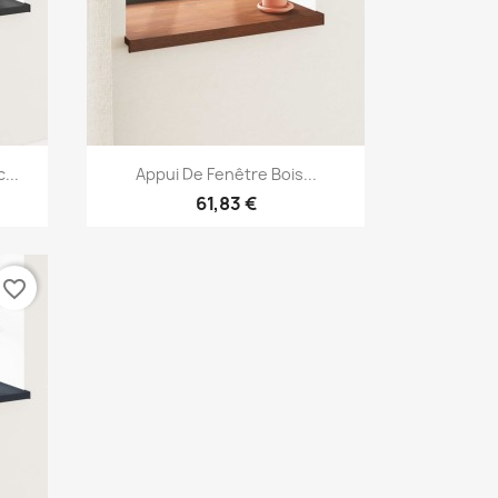
Aperçu rapide

...
Appui De Fenêtre Bois...
61,83 €
favorite_border