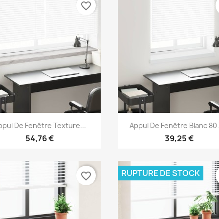
favorite_border
Aperçu rapide
Aperçu rapide


ppui De Fenêtre Texture...
Appui De Fenêtre Blanc 80 X
54,76 €
39,25 €
RUPTURE DE STOCK
favorite_border