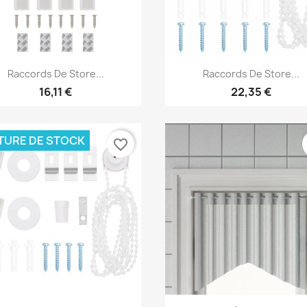
Aperçu rapide
Aperçu rapide


Raccords De Store...
Raccords De Store...
16,11 €
22,35 €
TURE DE STOCK
favorite_border