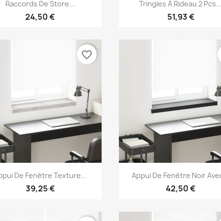
Aperçu rapide
Aperçu rapide


Raccords De Store...
Tringles À Rideau 2 Pcs..
24,50 €
51,93 €
favorite_border
Aperçu rapide
Aperçu rapide


ppui De Fenêtre Texture...
Appui De Fenêtre Noir Avec
39,25 €
42,50 €