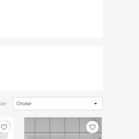

par :
Choisir
favorite_border
favorite_border