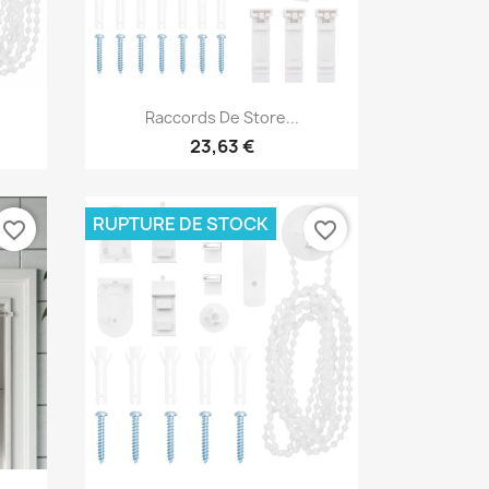
Aperçu rapide

Raccords De Store...
23,63 €
RUPTURE DE STOCK
favorite_border
favorite_border