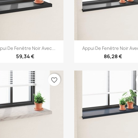
Aperçu rapide
Aperçu rapide


pui De Fenêtre Noir Avec...
Appui De Fenêtre Noir Avec
59,34 €
86,28 €
favorite_border