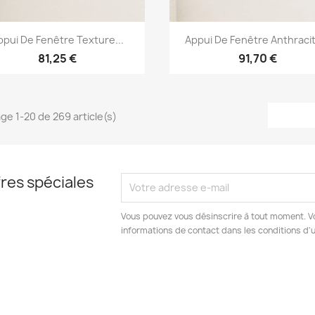
Aperçu rapide
Aperçu rapide


ppui De Fenêtre Texture...
Appui De Fenêtre Anthracit
81,25 €
91,70 €
age 1-20 de 269 article(s)
res spéciales
Vous pouvez vous désinscrire à tout moment. V
informations de contact dans les conditions d'ut