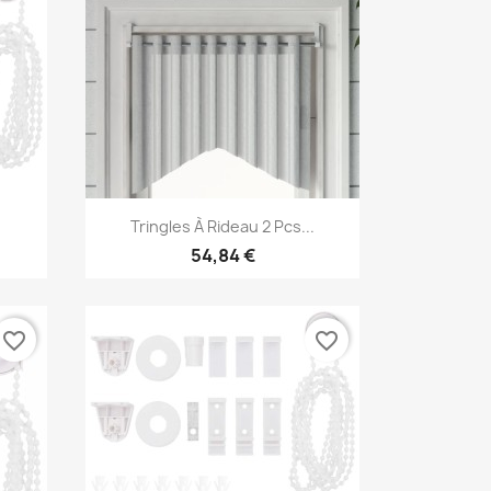
Aperçu rapide

Tringles À Rideau 2 Pcs...
54,84 €
favorite_border
favorite_border