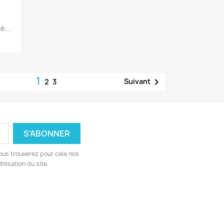
é...
1

Suivant
2
3
ous trouverez pour cela nos
ilisation du site.