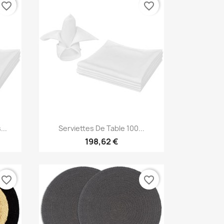
favorite_border
favorite_border
Aperçu rapide

...
Serviettes De Table 100...
198,62 €
favorite_border
favorite_border