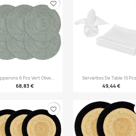
favorite_border
Aperçu rapide
Aperçu rapide


pperons 6 Pcs Vert Olive...
Serviettes De Table 10 Pcs
68,83 €
49,44 €
favorite_border