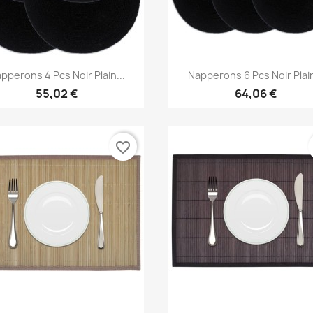
Aperçu rapide
Aperçu rapide


pperons 4 Pcs Noir Plain...
Napperons 6 Pcs Noir Plain
55,02 €
64,06 €
favorite_border