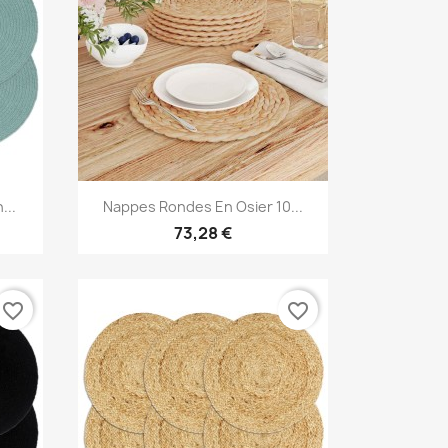
Aperçu rapide

...
Nappes Rondes En Osier 10...
73,28 €
favorite_border
favorite_border