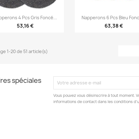
Aperçu rapide
Aperçu rapide


pperons 4 Pcs Gris Foncé...
Napperons 6 Pcs Bleu Fonc
53,16 €
63,38 €
ge 1-20 de 51 article(s)
res spéciales
Vous pouvez vous désinscrire à tout moment. V
informations de contact dans les conditions d'ut