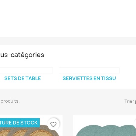
us-catégories
SETS DE TABLE
SERVIETTES EN TISSU
51 produits.
Trier 
TURE DE STOCK
favorite_border