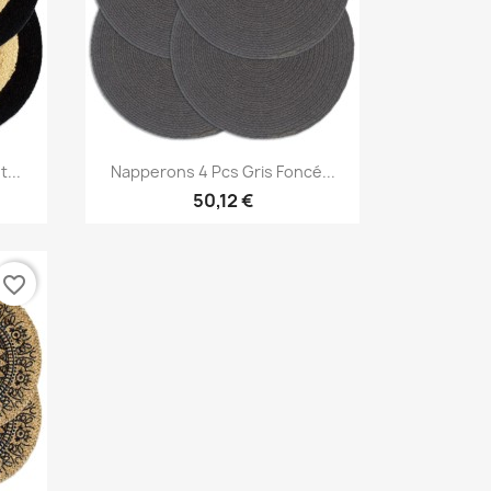
Aperçu rapide

...
Napperons 4 Pcs Gris Foncé...
50,12 €
favorite_border