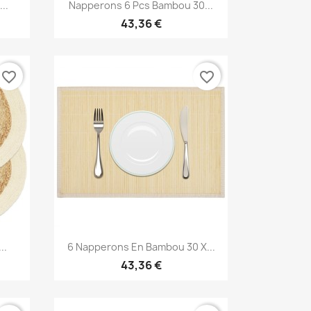
Aperçu rapide

..
Napperons 6 Pcs Bambou 30...
43,36 €
favorite_border
favorite_border
Aperçu rapide

..
6 Napperons En Bambou 30 X...
43,36 €