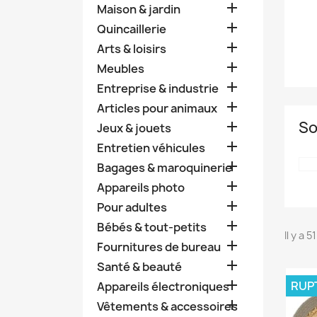

Maison & jardin

Quincaillerie

Arts & loisirs

Meubles

Entreprise & industrie

Articles pour animaux
So

Jeux & jouets

Entretien véhicules

Bagages & maroquinerie

Appareils photo

Pour adultes

Bébés & tout-petits
Il y a 

Fournitures de bureau

Santé & beauté

RUP
Appareils électroniques

Vêtements & accessoires