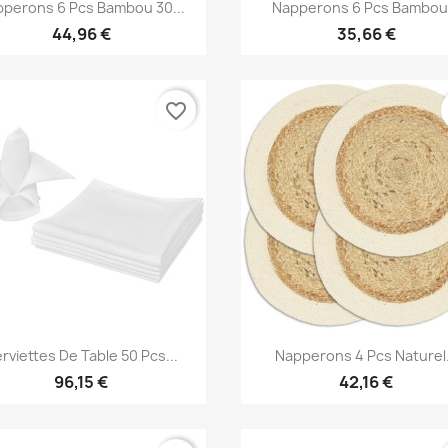
Aperçu rapide
Aperçu rapide


perons 6 Pcs Bambou 30...
Napperons 6 Pcs Bambou.
44,96 €
35,66 €
favorite_border
Aperçu rapide
Aperçu rapide


rviettes De Table 50 Pcs...
Napperons 4 Pcs Naturel.
96,15 €
42,16 €