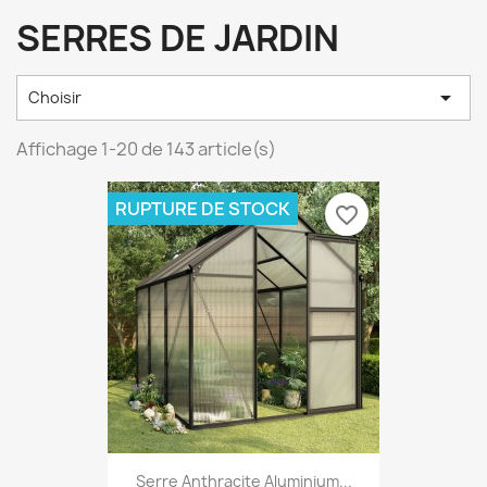
SERRES DE JARDIN

Choisir
Affichage 1-20 de 143 article(s)
RUPTURE DE STOCK
favorite_border
Serre Anthracite Aluminium...