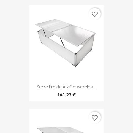
favorite_border
Serre Froide À 2 Couvercles...
141,27 €
favorite_border