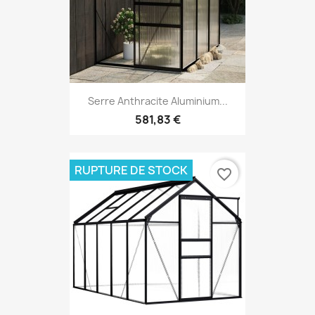
Serre Anthracite Aluminium...
581,83 €
RUPTURE DE STOCK
favorite_border