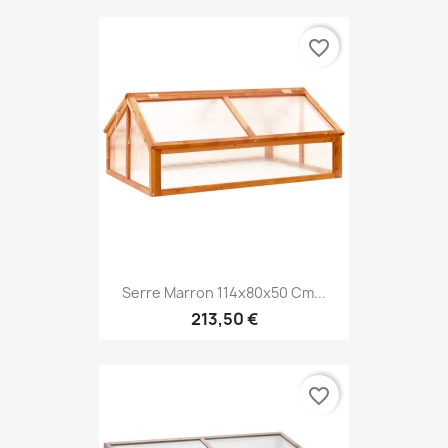
favorite_border
Serre Marron 114x80x50 Cm...
213,50 €
favorite_border