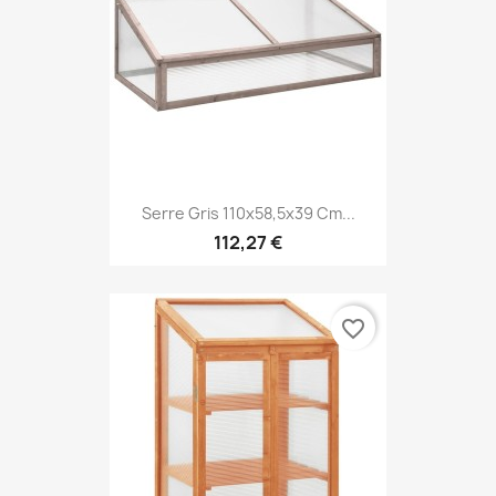
Serre Gris 110x58,5x39 Cm...
112,27 €
favorite_border