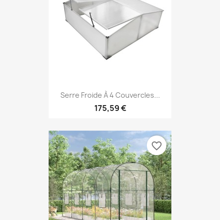
Serre Froide À 4 Couvercles...
175,59 €
favorite_border