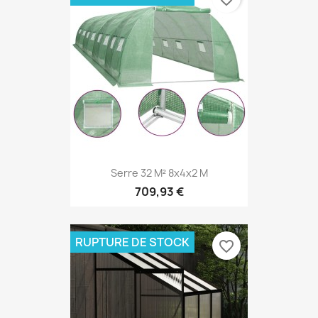
Serre 32 M² 8x4x2 M
709,93 €
RUPTURE DE STOCK
favorite_border