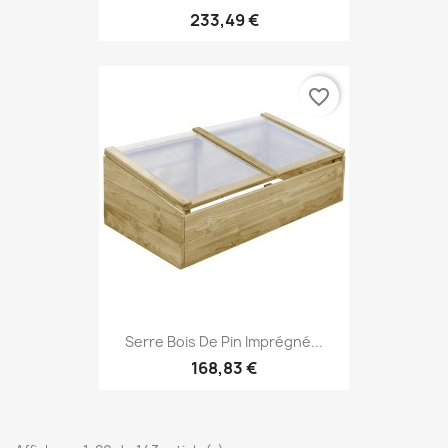
233,49 €
favorite_border
Serre Bois De Pin Imprégné...
168,83 €