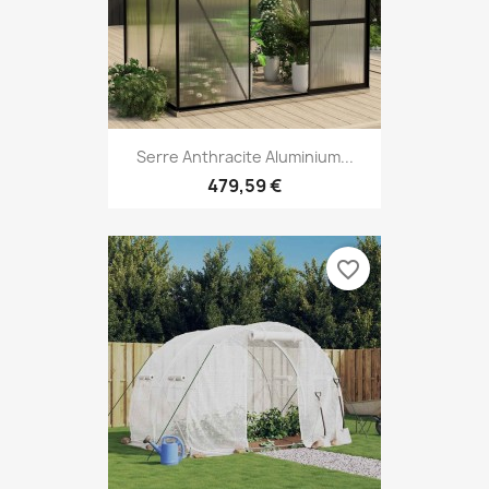
Serre Anthracite Aluminium...
479,59 €
favorite_border