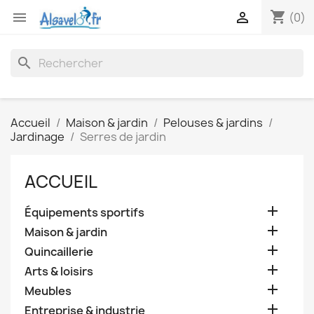
shopping_cart


(0)
search
Accueil
Maison & jardin
Pelouses & jardins
Jardinage
Serres de jardin
ACCUEIL

Équipements sportifs

Maison & jardin

Quincaillerie

Arts & loisirs

Meubles

Entreprise & industrie