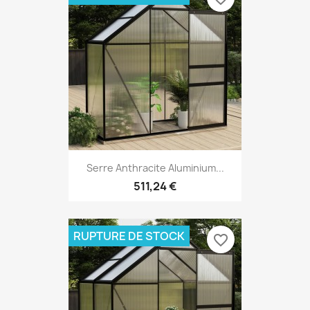
Serre Anthracite Aluminium...
511,24 €
RUPTURE DE STOCK
favorite_border