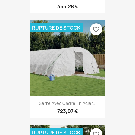
365,28 €
RUPTURE DE STOCK
favorite_border
Serre Avec Cadre En Acier...
723,07 €
RUPTURE DE STOCK
favorite_border