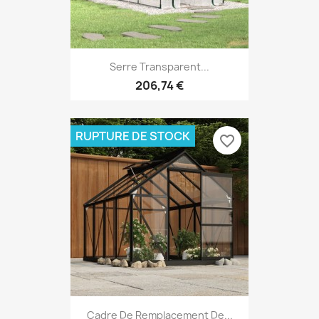
Serre Transparent...
206,74 €
RUPTURE DE STOCK
favorite_border
Cadre De Remplacement De...