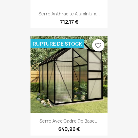
Serre Anthracite Aluminium...
712,17 €
RUPTURE DE STOCK
favorite_border
Serre Avec Cadre De Base...
640,96 €