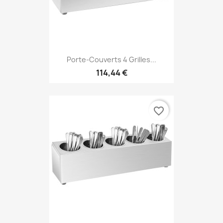
Porte-Couverts 4 Grilles...
114,44 €
favorite_border