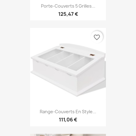
Porte-Couverts 5 Grilles...
125,47 €
favorite_border
Range-Couverts En Style...
111,06 €