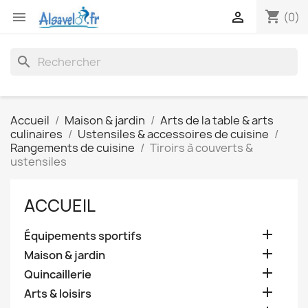
shopping_cart


(0)
search
Accueil
Maison & jardin
Arts de la table & arts
culinaires
Ustensiles & accessoires de cuisine
Rangements de cuisine
Tiroirs à couverts &
ustensiles
ACCUEIL

Équipements sportifs

Maison & jardin

Quincaillerie

Arts & loisirs