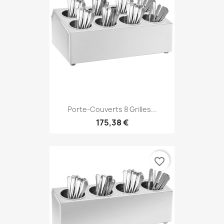
Porte-Couverts 8 Grilles...
175,38 €
favorite_border