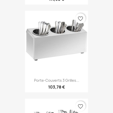
favorite_border
Porte-Couverts 3 Grilles...
103,78 €
favorite_border