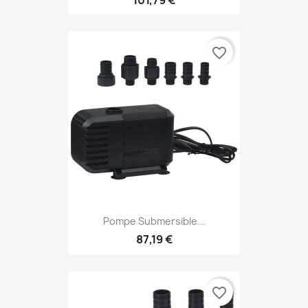
101,79 €
favorite_border
Pompe Submersible...
87,19 €
favorite_border