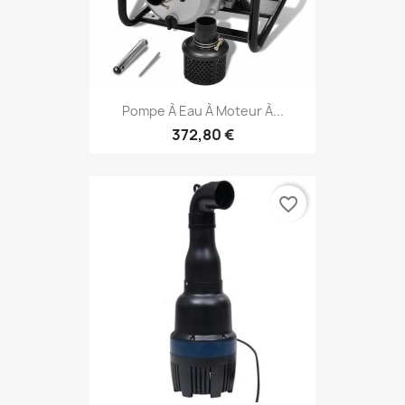
Pompe À Eau À Moteur À...
372,80 €
favorite_border