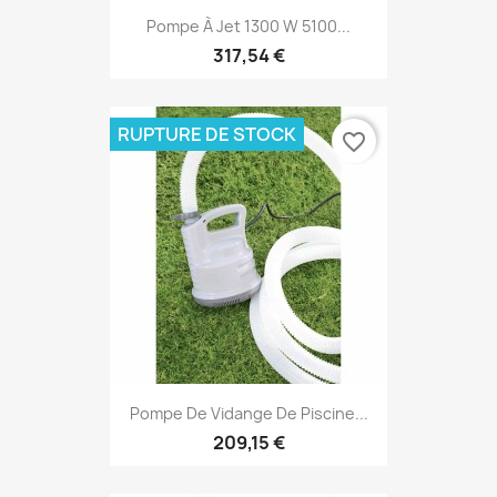
Pompe À Jet 1300 W 5100...
317,54 €
RUPTURE DE STOCK
favorite_border
Pompe De Vidange De Piscine...
209,15 €