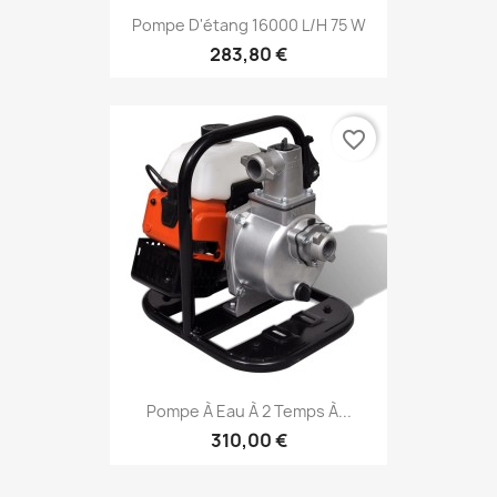
Pompe D'étang 16000 L/h 75 W
283,80 €
favorite_border
Pompe À Eau À 2 Temps À...
310,00 €