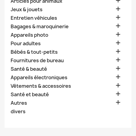

Articles pour animaux

Jeux & jouets

Entretien véhicules

Bagages & maroquinerie

Appareils photo

Pour adultes

Bébés & tout-petits

Fournitures de bureau

Santé & beauté

Appareils électroniques

Vêtements & accessoires

Santé et beauté

Autres
divers