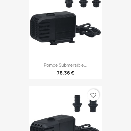
Pompe Submersible...
78,36 €
favorite_border