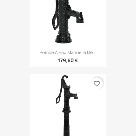
Pompe À Eau Manuelle De...
179,60 €
favorite_border