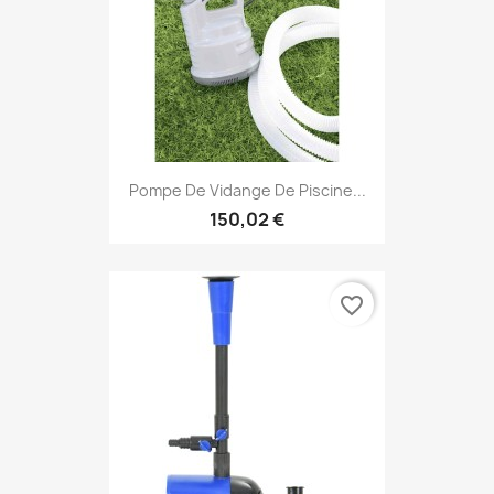
Pompe De Vidange De Piscine...
150,02 €
favorite_border