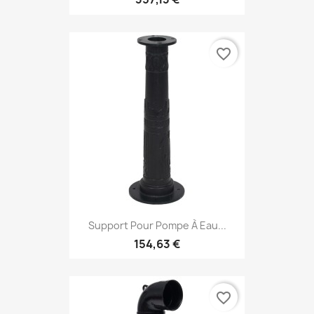
favorite_border
Support Pour Pompe À Eau...
154,63 €
favorite_border