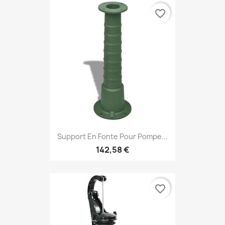
favorite_border
Support En Fonte Pour Pompe...
142,58 €
favorite_border