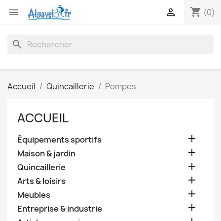
shopping_cart


(0)
search
Accueil
Quincaillerie
Pompes
ACCUEIL

Équipements sportifs

Maison & jardin

Quincaillerie

Arts & loisirs

Meubles

Entreprise & industrie