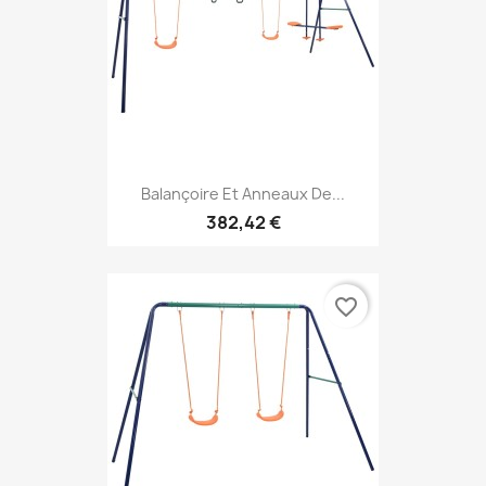
Balançoire Et Anneaux De...
382,42 €
favorite_border