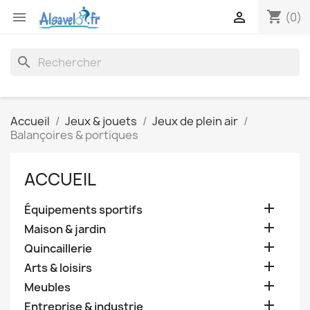
shopping_cart


(0)
search
Accueil
Jeux & jouets
Jeux de plein air
Balançoires & portiques
ACCUEIL

Équipements sportifs

Maison & jardin

Quincaillerie

Arts & loisirs

Meubles

Entreprise & industrie