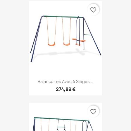
favorite_border
Balançoires Avec 4 Sièges...
274,89 €
favorite_border