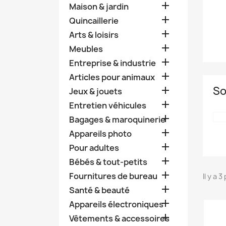

Maison & jardin

Quincaillerie

Arts & loisirs

Meubles

Entreprise & industrie

Articles pour animaux
So

Jeux & jouets

Entretien véhicules

Bagages & maroquinerie

Appareils photo

Pour adultes

Bébés & tout-petits

Fournitures de bureau
Il y a 

Santé & beauté

Appareils électroniques

Vêtements & accessoires