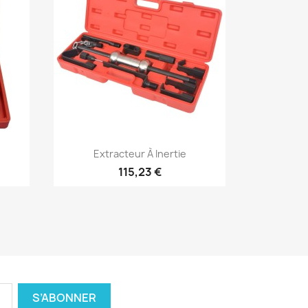
Aperçu rapide

Extracteur À Inertie
115,23 €