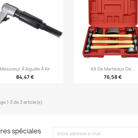
Aperçu rapide
Aperçu rapide


Mesureur À Aiguille À Air
Kit De Marteaux De...
84,47 €
76,58 €
ge 1-3 de 3 article(s)
res spéciales