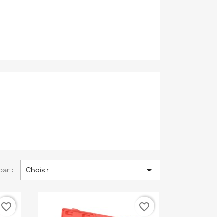

par :
Choisir
favorite_border
favorite_border