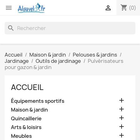
shopping_cart


(0)
search
Accueil
Maison & jardin
Pelouses & jardins
Jardinage
Outils de jardinage
Pulvérisateurs
pour gazon & jardin
ACCUEIL

Équipements sportifs

Maison & jardin

Quincaillerie

Arts & loisirs

Meubles