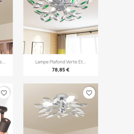
Aperçu rapide

...
Lampe Plafond Verte Et...
78,85 €
favorite_border
favorite_border