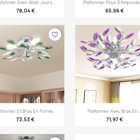
Aperçu rapide
Aperçu rapide


afonnier Avec Abat-Jours...
Plafonnier Pour 3 Ampoules
78,04 €
65,66 €
favorite_border
Aperçu rapide
Aperçu rapide


afonnier Et Bras En Forme...
Plafonnier Avec Bras En..
73,53 €
71,97 €