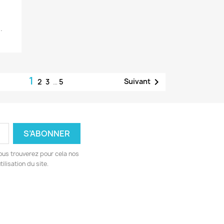
.
1

Suivant
2
3
…
5
ous trouverez pour cela nos
ilisation du site.