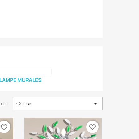
LAMPE MURALES

par :
Choisir
favorite_border
favorite_border