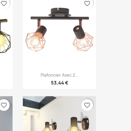
favorite_border
favorite_border
Aperçu rapide

Plafonnier Avec 2...
53,44 €
favorite_border
favorite_border