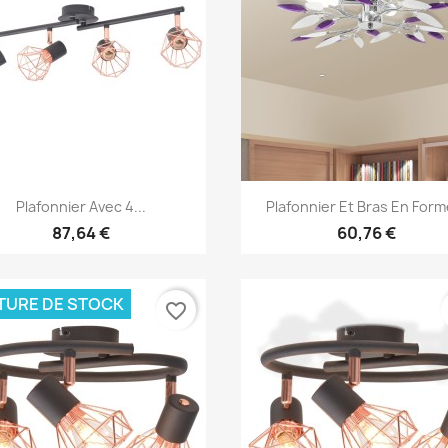
Aperçu rapide
Aperçu rapide


Plafonnier Avec 4...
Plafonnier Et Bras En Forme
87,64 €
60,76 €
TURE DE STOCK
favorite_border