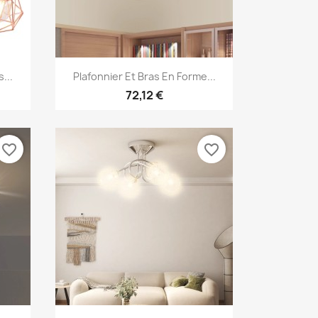
Aperçu rapide

...
Plafonnier Et Bras En Forme...
72,12 €
favorite_border
favorite_border