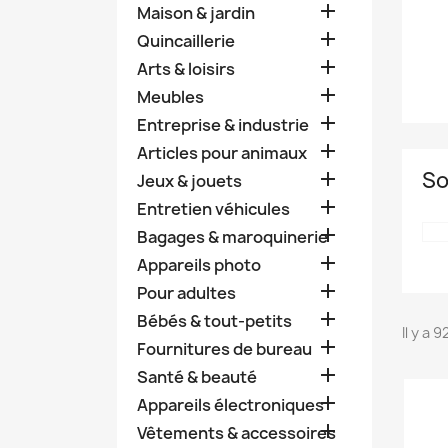

Maison & jardin

Quincaillerie

Arts & loisirs

Meubles

Entreprise & industrie

Articles pour animaux
So

Jeux & jouets

Entretien véhicules

Bagages & maroquinerie

Appareils photo

Pour adultes

Bébés & tout-petits
Il y a 

Fournitures de bureau

Santé & beauté

Appareils électroniques

Vêtements & accessoires