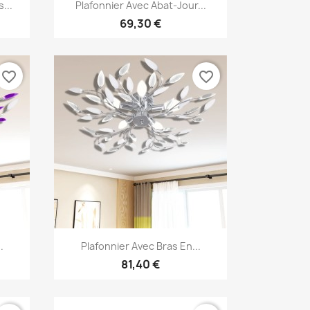
Aperçu rapide

...
Plafonnier Avec Abat-Jour...
69,30 €
favorite_border
favorite_border
Aperçu rapide

.
Plafonnier Avec Bras En...
81,40 €