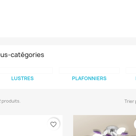
us-catégories
LUSTRES
PLAFONNIERS
92 produits.
Trier 
favorite_border