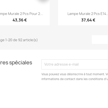
Aperçu rapide
Aperçu rapide


mpe Murale 2 Pcs Pour 2...
Lampe Murale 2 Pcs E14..
43,36 €
37,64 €
ge 1-20 de 92 article(s)
res spéciales
Vous pouvez vous désinscrire à tout moment. V
informations de contact dans les conditions d'ut