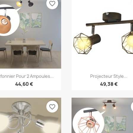
favorite_border
Aperçu rapide
Aperçu rapide


afonnier Pour 2 Ampoules...
Projecteur Style...
44,60 €
49,38 €
favorite_border