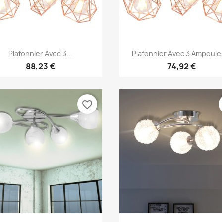
Aperçu rapide
Aperçu rapide


Plafonnier Avec 3...
Plafonnier Avec 3 Ampoules
88,23 €
74,92 €
favorite_border