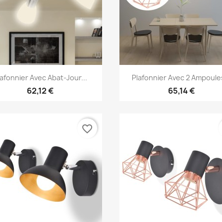
Aperçu rapide
Aperçu rapide


lafonnier Avec Abat-Jour...
Plafonnier Avec 2 Ampoules
62,12 €
65,14 €
favorite_border