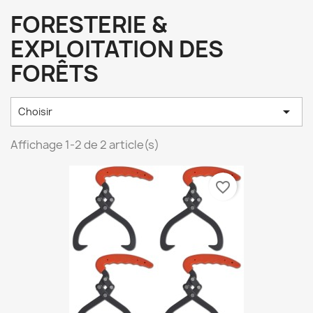
FORESTERIE &
EXPLOITATION DES
FORÊTS

Choisir
Affichage 1-2 de 2 article(s)
favorite_border