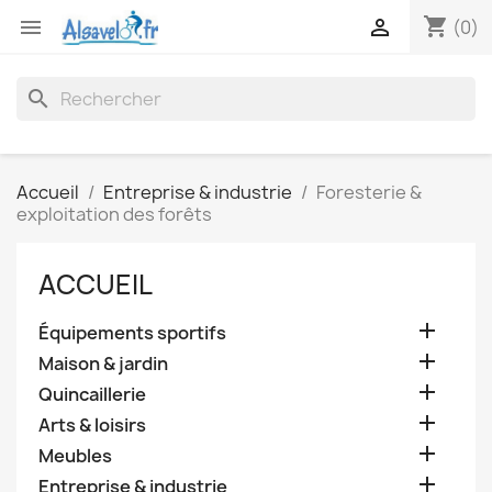
shopping_cart


(0)
search
Accueil
Entreprise & industrie
Foresterie &
exploitation des forêts
ACCUEIL

Équipements sportifs

Maison & jardin

Quincaillerie

Arts & loisirs

Meubles

Entreprise & industrie