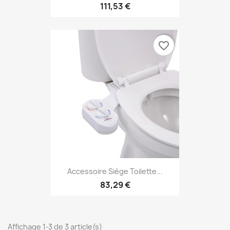
111,53 €
favorite_border
Accessoire Siège Toilette...
83,29 €
Affichage 1-3 de 3 article(s)