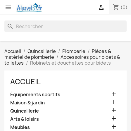
shopping_cart


(0)
search
Accueil
Quincaillerie
Plomberie
Pièces &
matériel de plomberie
Accessoires pour bidets &
toilettes
Robinets et douchettes pour bidets
ACCUEIL

Équipements sportifs

Maison & jardin

Quincaillerie

Arts & loisirs

Meubles