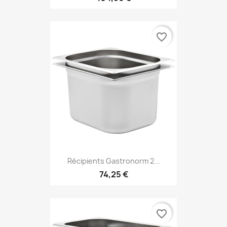
favorite_border
Récipients Gastronorm 2...
74,25 €
favorite_border