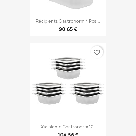
Récipients Gastronorm 4 Pcs...
90,65 €
favorite_border
Récipients Gastronorm 12...
104,56 €