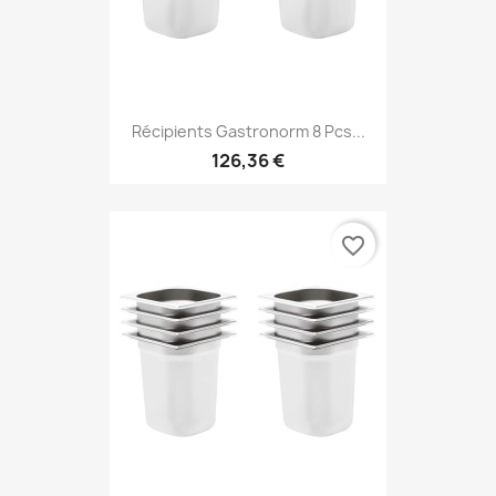
Récipients Gastronorm 8 Pcs...
126,36 €
favorite_border