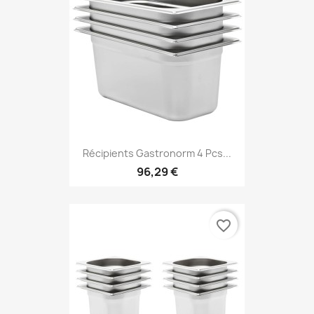
Récipients Gastronorm 4 Pcs...
96,29 €
favorite_border