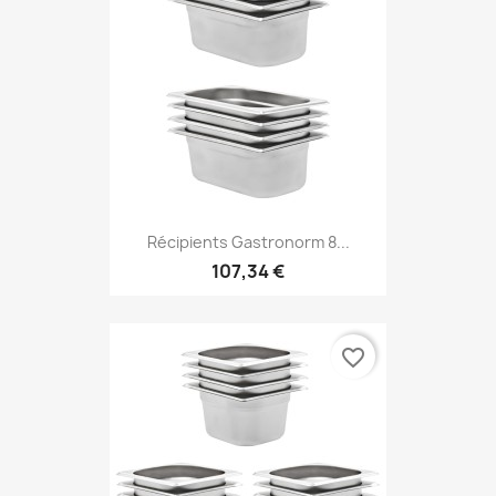
Récipients Gastronorm 8...
107,34 €
favorite_border