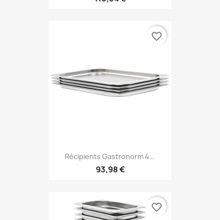
favorite_border
Récipients Gastronorm 4...
93,98 €
favorite_border