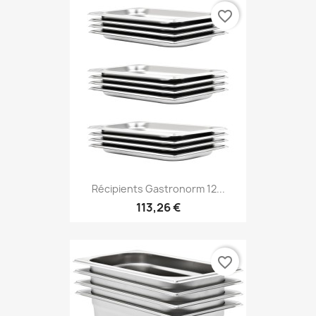
favorite_border
Récipients Gastronorm 12...
113,26 €
favorite_border