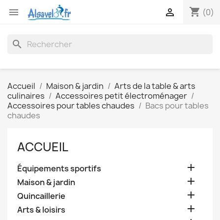
shopping_cart


(0)
search
Accueil
Maison & jardin
Arts de la table & arts
culinaires
Accessoires petit électroménager
Accessoires pour tables chaudes
Bacs pour tables
chaudes
ACCUEIL

Équipements sportifs

Maison & jardin

Quincaillerie

Arts & loisirs