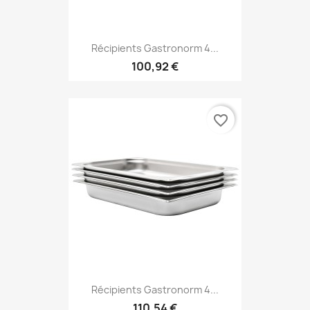
Récipients Gastronorm 4...
100,92 €
favorite_border
Récipients Gastronorm 4...
110,54 €