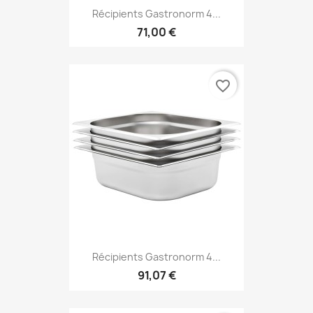
Récipients Gastronorm 4...
71,00 €
favorite_border
Récipients Gastronorm 4...
91,07 €