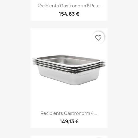
Récipients Gastronorm 8 Pcs...
154,63 €
favorite_border
Récipients Gastronorm 4...
149,13 €