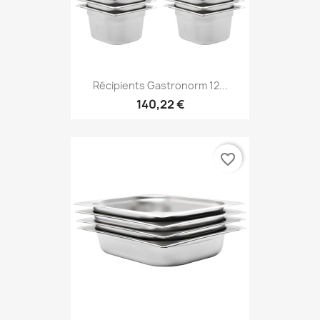
Récipients Gastronorm 12...
140,22 €
favorite_border