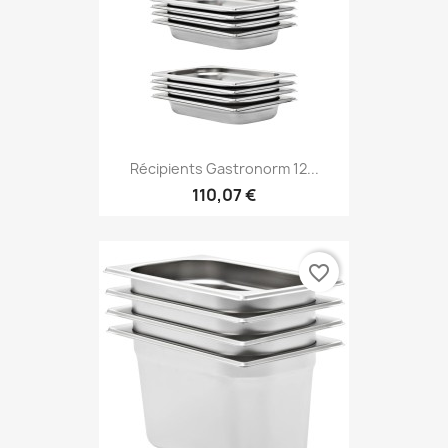
Récipients Gastronorm 12...
110,07 €
favorite_border