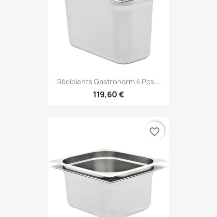
Récipients Gastronorm 4 Pcs...
119,60 €
favorite_border