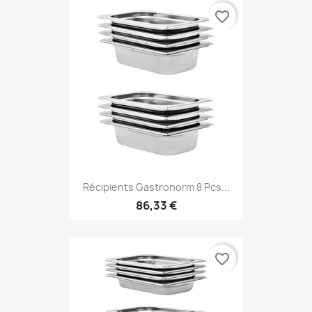
favorite_border
Récipients Gastronorm 8 Pcs...
86,33 €
favorite_border