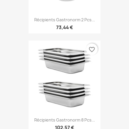
Récipients Gastronorm 2 Pcs...
73,44 €
favorite_border
Récipients Gastronorm 8 Pcs...
102,57 €