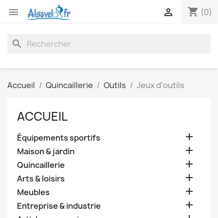
shopping_cart


(0)
search
Accueil
Quincaillerie
Outils
Jeux d'outils
ACCUEIL

Équipements sportifs

Maison & jardin

Quincaillerie

Arts & loisirs

Meubles

Entreprise & industrie