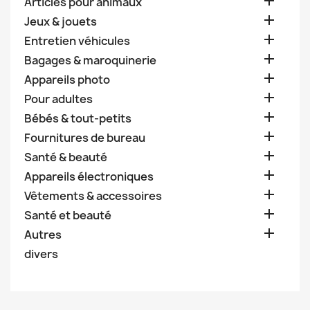

Articles pour animaux

Jeux & jouets

Entretien véhicules

Bagages & maroquinerie

Appareils photo

Pour adultes

Bébés & tout-petits

Fournitures de bureau

Santé & beauté

Appareils électroniques

Vêtements & accessoires

Santé et beauté

Autres
divers