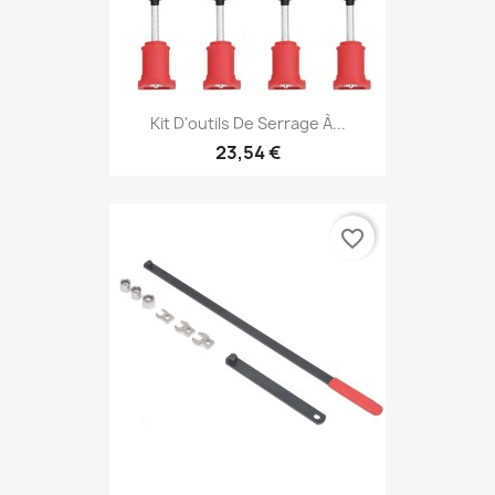
Kit D'outils De Serrage À...
23,54 €
favorite_border