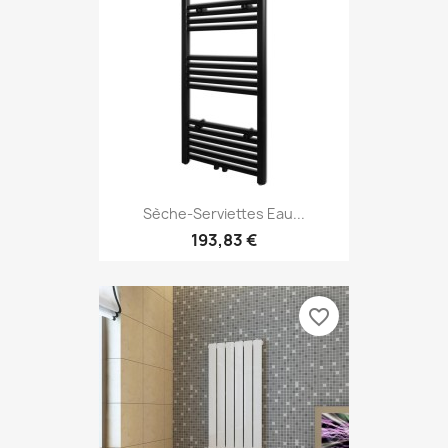
Sèche-Serviettes Eau...
193,83 €
favorite_border