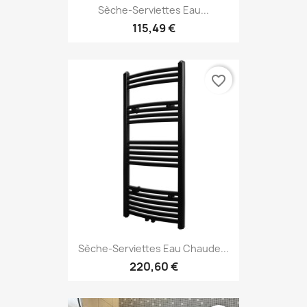
Sèche-Serviettes Eau...
115,49 €
favorite_border
Sèche-Serviettes Eau Chaude...
220,60 €