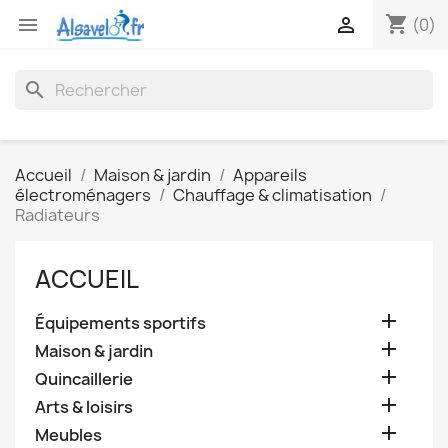
shopping_cart


(0)
search
Accueil
Maison & jardin
Appareils
électroménagers
Chauffage & climatisation
Radiateurs
ACCUEIL

Équipements sportifs

Maison & jardin

Quincaillerie

Arts & loisirs

Meubles