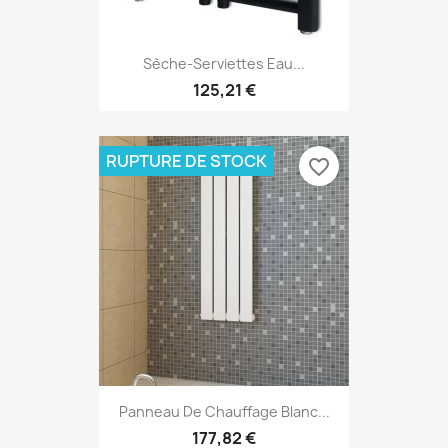
Sèche-Serviettes Eau...
125,21 €
RUPTURE DE STOCK
favorite_border
Panneau De Chauffage Blanc...
177,82 €