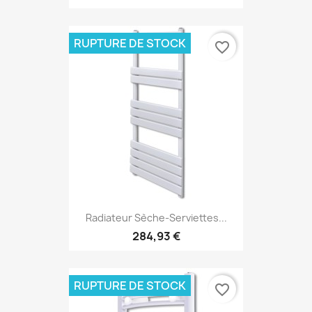
RUPTURE DE STOCK
favorite_border
Radiateur Sèche-Serviettes...
284,93 €
RUPTURE DE STOCK
favorite_border