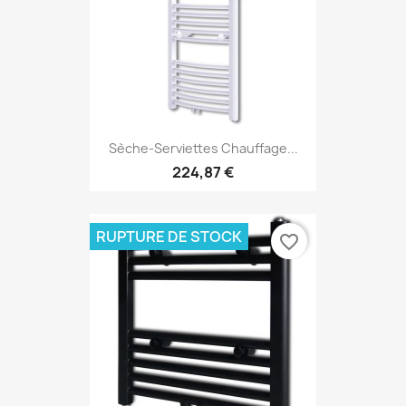
Sèche-Serviettes Chauffage...
224,87 €
RUPTURE DE STOCK
favorite_border