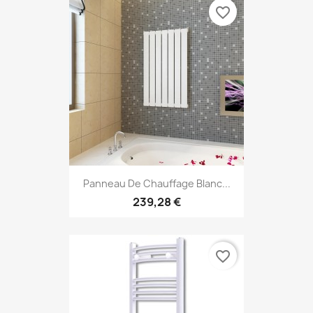
favorite_border
Panneau De Chauffage Blanc...
239,28 €
favorite_border