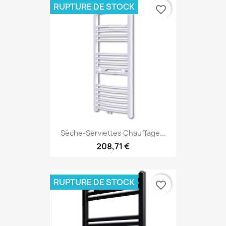
RUPTURE DE STOCK
favorite_border
Sèche-Serviettes Chauffage...
208,71 €
RUPTURE DE STOCK
favorite_border