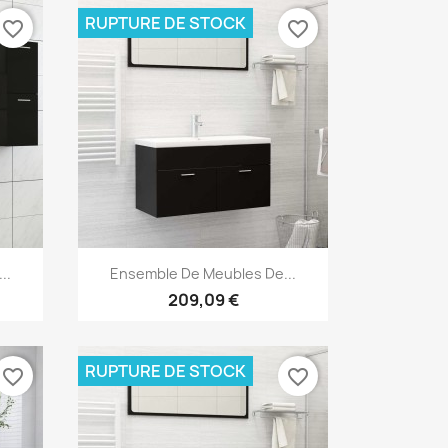
RUPTURE DE STOCK
favorite_border
favorite_border
Aperçu rapide

..
Ensemble De Meubles De...
209,09 €
RUPTURE DE STOCK
favorite_border
favorite_border