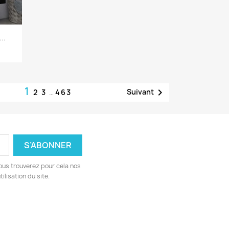
..
1

Suivant
2
3
…
463
ous trouverez pour cela nos
ilisation du site.