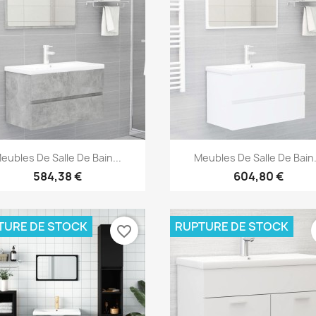
Aperçu rapide
Aperçu rapide


eubles De Salle De Bain...
Meubles De Salle De Bain.
584,38 €
604,80 €
TURE DE STOCK
RUPTURE DE STOCK
favorite_border