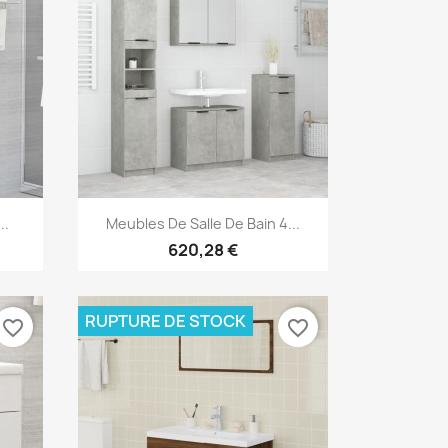
Aperçu rapide

..
Meubles De Salle De Bain 4...
620,28 €
RUPTURE DE STOCK
favorite_border
favorite_border