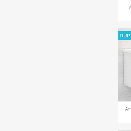
A
RUP
Ar