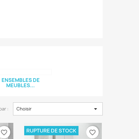
ENSEMBLES DE
MEUBLES...

par :
Choisir
RUPTURE DE STOCK
favorite_border
favorite_border