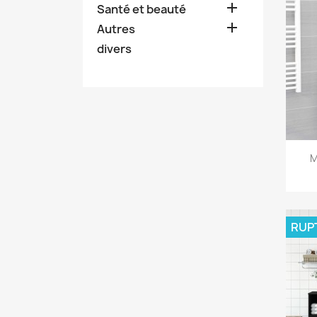

Santé et beauté

Autres
divers
M
RUP