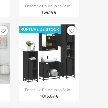
Aperçu rapide

..
Ensemble De Meubles Salle...
164,14 €
RUPTURE DE STOCK
favorite_border
favorite_border
Aperçu rapide

..
Ensemble De Meubles Salle...
1 015,67 €