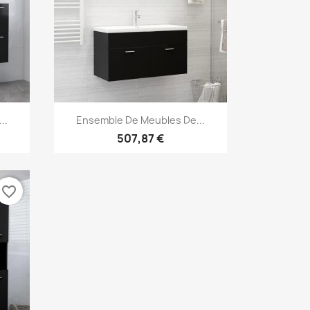
Aperçu rapide

..
Ensemble De Meubles De...
507,87 €
favorite_border