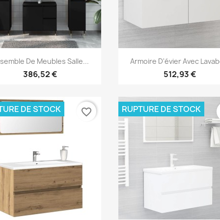
Aperçu rapide
Aperçu rapide


semble De Meubles Salle...
Armoire D'évier Avec Lavabo
386,52 €
512,93 €
TURE DE STOCK
RUPTURE DE STOCK
favorite_border