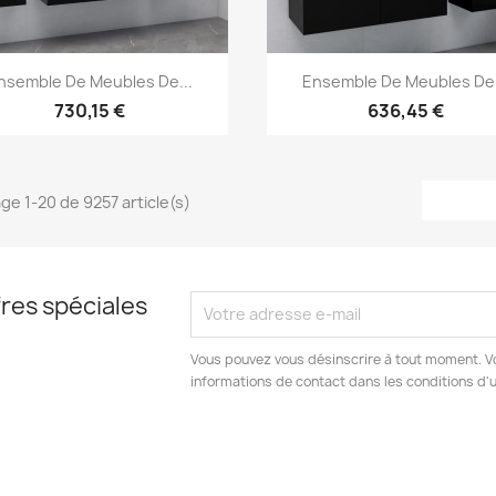
Aperçu rapide
Aperçu rapide


nsemble De Meubles De...
Ensemble De Meubles De.
730,15 €
636,45 €
age 1-20 de 9257 article(s)
res spéciales
Vous pouvez vous désinscrire à tout moment. V
informations de contact dans les conditions d'ut