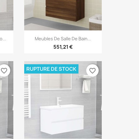
Aperçu rapide

...
Meubles De Salle De Bain...
551,21 €
RUPTURE DE STOCK
favorite_border
favorite_border