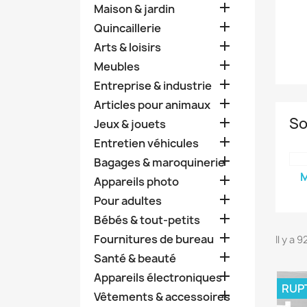

Maison & jardin

Quincaillerie

Arts & loisirs

Meubles

Entreprise & industrie

Articles pour animaux
So

Jeux & jouets

Entretien véhicules

Bagages & maroquinerie
M

Appareils photo

Pour adultes

Bébés & tout-petits

Fournitures de bureau
Il y a 

Santé & beauté

Appareils électroniques
RUP

Vêtements & accessoires