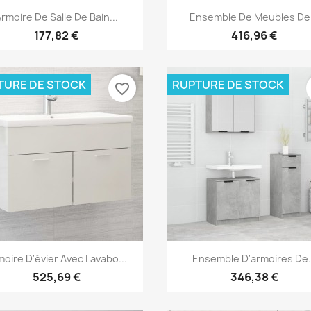
Aperçu rapide
Aperçu rapide


rmoire De Salle De Bain...
Ensemble De Meubles De.
177,82 €
416,96 €
TURE DE STOCK
RUPTURE DE STOCK
favorite_border
Aperçu rapide
Aperçu rapide


moire D'évier Avec Lavabo...
Ensemble D'armoires De.
525,69 €
346,38 €