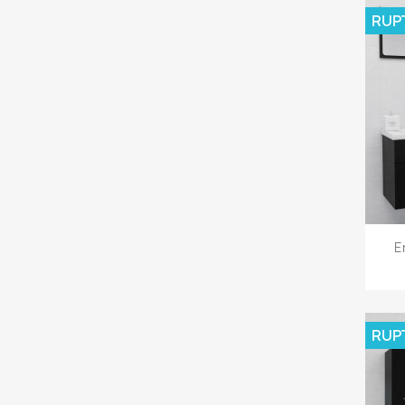
RUP
E
RUP