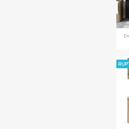
En
RUP