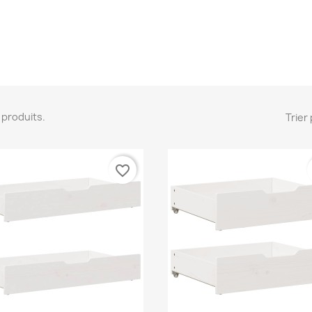
18 produits.
Trier 
favorite_border