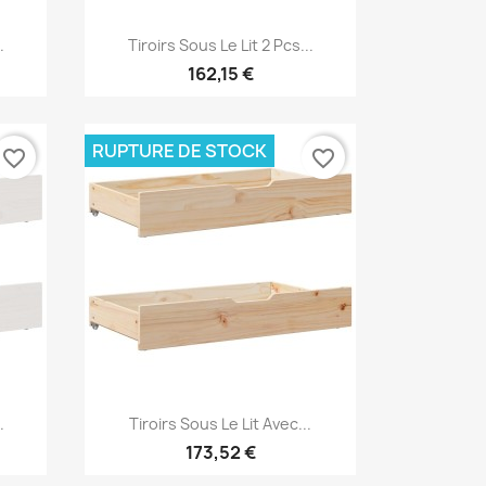
Aperçu rapide

.
Tiroirs Sous Le Lit 2 Pcs...
162,15 €
RUPTURE DE STOCK
favorite_border
favorite_border
Aperçu rapide

.
Tiroirs Sous Le Lit Avec...
173,52 €