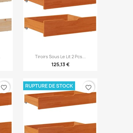
Aperçu rapide

.
Tiroirs Sous Le Lit 2 Pcs...
125,13 €
RUPTURE DE STOCK
favorite_border
favorite_border