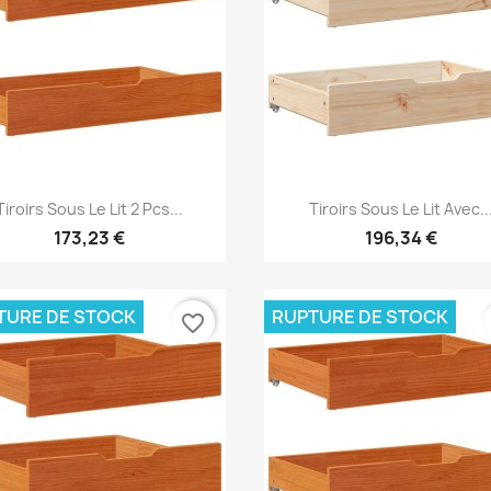
Aperçu rapide
Aperçu rapide


Tiroirs Sous Le Lit 2 Pcs...
Tiroirs Sous Le Lit Avec..
173,23 €
196,34 €
TURE DE STOCK
RUPTURE DE STOCK
favorite_border