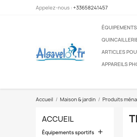
Appelez-nous :
+33658241457
ÉQUIPEMENTS
QUINCAILLERI
ARTICLES PO
APPAREILS P
Accueil
Maison & jardin
Produits mén
T
ACCUEIL

Équipements sportifs