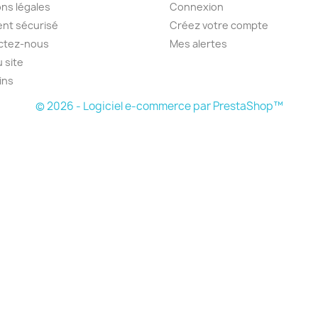
ns légales
Connexion
nt sécurisé
Créez votre compte
ctez-nous
Mes alertes
u site
ins
© 2026 - Logiciel e-commerce par PrestaShop™