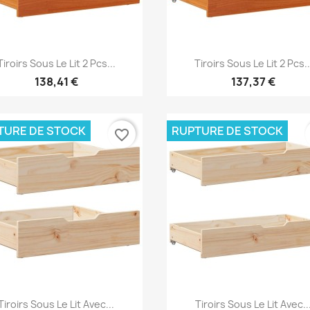
Aperçu rapide
Aperçu rapide


Tiroirs Sous Le Lit 2 Pcs...
Tiroirs Sous Le Lit 2 Pcs..
138,41 €
137,37 €
TURE DE STOCK
RUPTURE DE STOCK
favorite_border
Aperçu rapide
Aperçu rapide


Tiroirs Sous Le Lit Avec...
Tiroirs Sous Le Lit Avec..