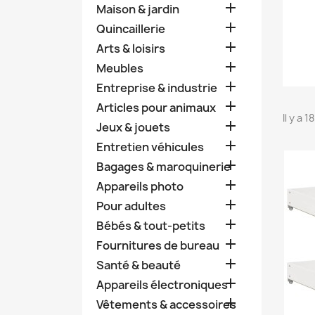

Maison & jardin

Quincaillerie

Arts & loisirs

Meubles

Entreprise & industrie

Articles pour animaux
Il y a 

Jeux & jouets

Entretien véhicules

Bagages & maroquinerie

Appareils photo

Pour adultes

Bébés & tout-petits

Fournitures de bureau

Santé & beauté

Appareils électroniques

Vêtements & accessoires