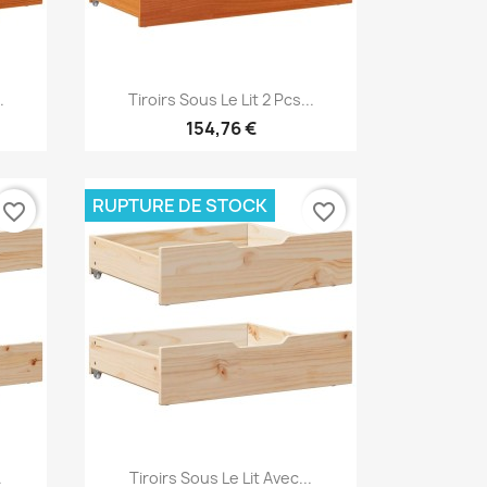
Aperçu rapide

.
Tiroirs Sous Le Lit 2 Pcs...
154,76 €
RUPTURE DE STOCK
favorite_border
favorite_border
Aperçu rapide

.
Tiroirs Sous Le Lit Avec...