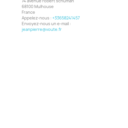
74 avenue robert schuman
68100 Mulhouse
France
Appelez-nous :
+33658241457
Envoyez-nous un e-mail :
jeanpierre@voute.fr