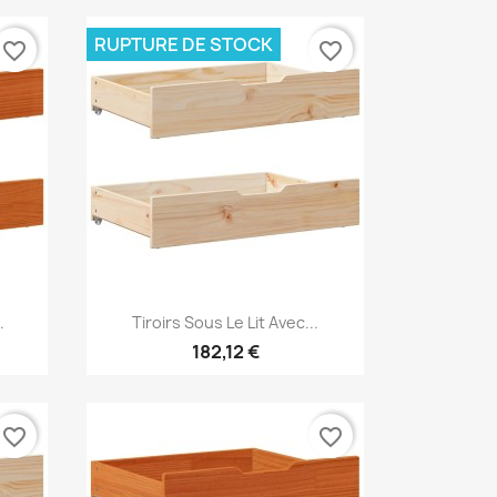
RUPTURE DE STOCK
favorite_border
favorite_border
Aperçu rapide

.
Tiroirs Sous Le Lit Avec...
182,12 €
favorite_border
favorite_border