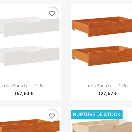
favorite_border
Aperçu rapide
Aperçu rapide


Tiroirs Sous Le Lit 2 Pcs...
Tiroirs Sous Le Lit 2 Pcs..
167,63 €
127,67 €
RUPTURE DE STOCK
favorite_border