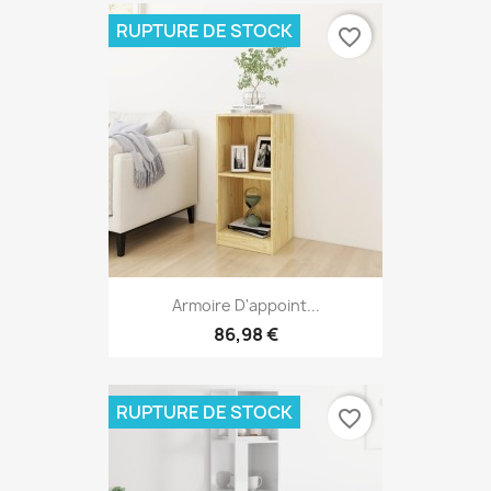
RUPTURE DE STOCK
favorite_border
Armoire D'appoint...
86,98 €
RUPTURE DE STOCK
favorite_border