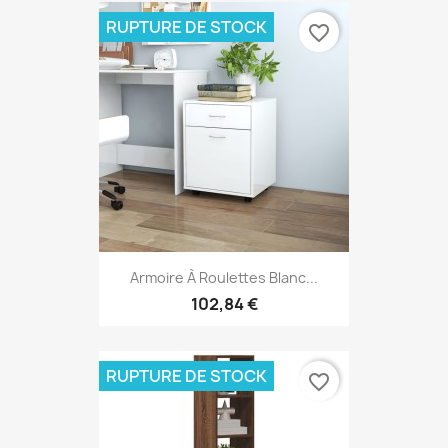
RUPTURE DE STOCK
favorite_border
Armoire À Roulettes Blanc...
102,84 €
RUPTURE DE STOCK
favorite_border