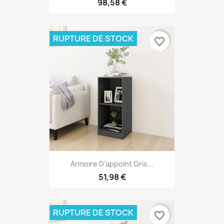
98,58 €
RUPTURE DE STOCK
favorite_border
Armoire D'appoint Gris...
51,98 €
RUPTURE DE STOCK
favorite_border