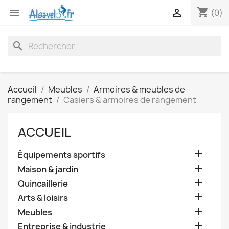
shopping_cart


(0)
search
Accueil
Meubles
Armoires & meubles de
rangement
Casiers & armoires de rangement
ACCUEIL

Équipements sportifs

Maison & jardin

Quincaillerie

Arts & loisirs

Meubles

Entreprise & industrie