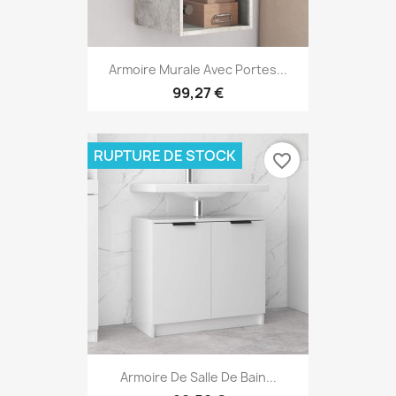
Armoire Murale Avec Portes...
99,27 €
RUPTURE DE STOCK
favorite_border
Armoire De Salle De Bain...