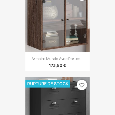
Armoire Murale Avec Portes...
173,50 €
RUPTURE DE STOCK
favorite_border