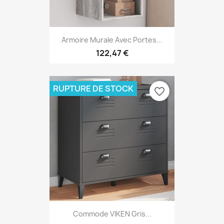
Armoire Murale Avec Portes...
122,47 €
RUPTURE DE STOCK
favorite_border
Commode VIKEN Gris...