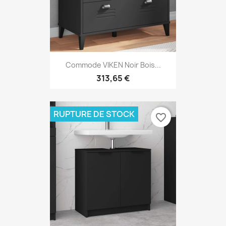
Commode VIKEN Noir Bois...
313,65 €
RUPTURE DE STOCK
favorite_border