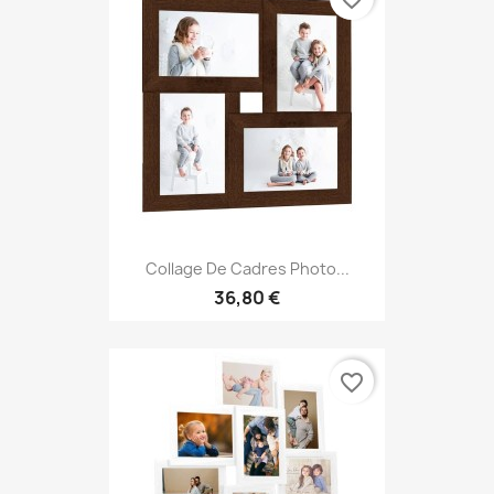
Collage De Cadres Photo...
36,80 €
favorite_border