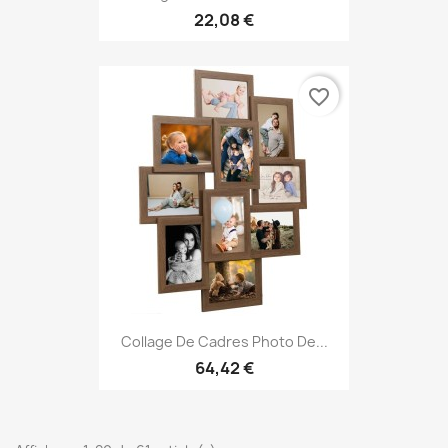
22,08 €
favorite_border
Collage De Cadres Photo De...
64,42 €