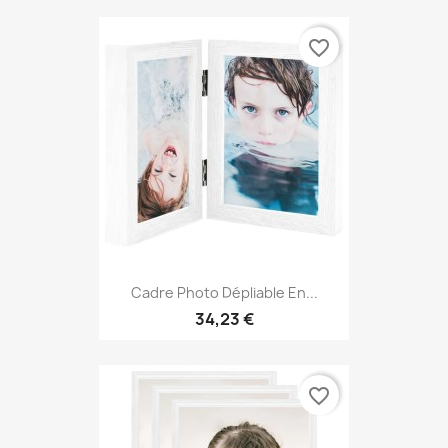
favorite_border
Cadre Photo Dépliable En...
34,23 €
favorite_border