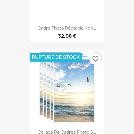
Cadre Photo Dépliable Noir...
32,08 €
RUPTURE DE STOCK
favorite_border
Collage De Cadres Photo 5...