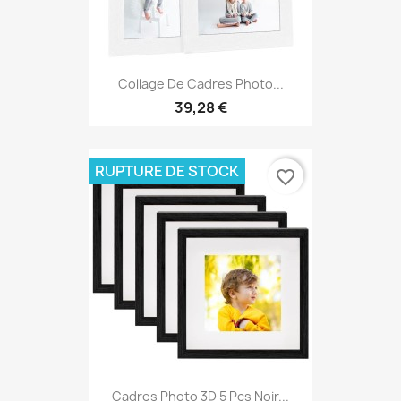
Collage De Cadres Photo...
39,28 €
RUPTURE DE STOCK
favorite_border
Cadres Photo 3D 5 Pcs Noir...