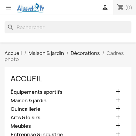
shopping_cart


(0)
search
Accueil
Maison & jardin
Décorations
Cadres
photo
ACCUEIL

Équipements sportifs

Maison & jardin

Quincaillerie

Arts & loisirs

Meubles

Entreprise & industrie