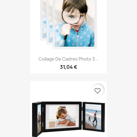
Collage De Cadres Photo 3...
31,04 €
favorite_border