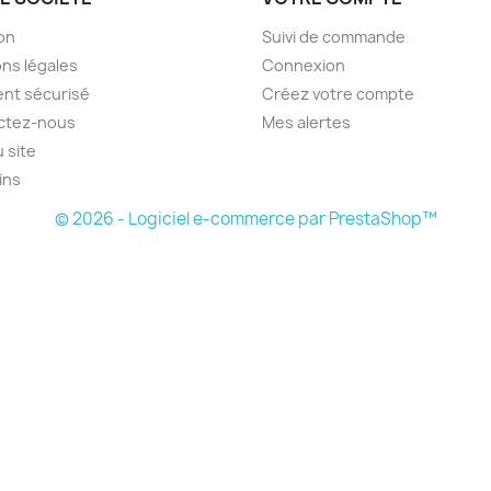
son
Suivi de commande
ns légales
Connexion
nt sécurisé
Créez votre compte
ctez-nous
Mes alertes
u site
ins
© 2026 - Logiciel e-commerce par PrestaShop™