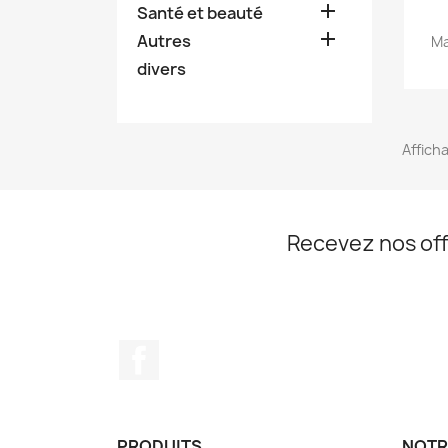

Santé et beauté

Autres
Ma
divers
Afficha
Recevez nos off
Facebook
PRODUITS
NOTR