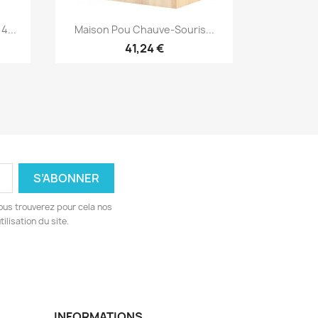
Aperçu rapide

4...
Maison Pou Chauve-Souris...
41,24 €
ous trouverez pour cela nos
ilisation du site.
INFORMATIONS