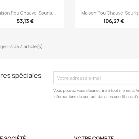
Aperçu rapide
Aperçu rapide


ison Pou Chauve-Souris...
Maison Pou Chauve-Souris 
53,13 €
106,27 €
ge 1-3 de 3 article(s)
res spéciales
Vous pouvez vous désinscrire à tout moment. V
informations de contact dans les conditions d'ut
E SOCIÉTÉ
VOTRE COMPTE