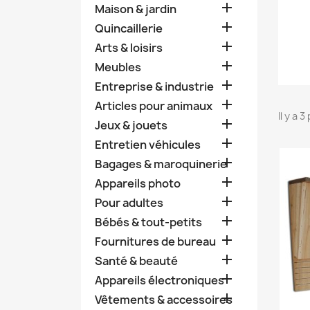

Maison & jardin

Quincaillerie

Arts & loisirs

Meubles

Entreprise & industrie

Articles pour animaux
Il y a 

Jeux & jouets

Entretien véhicules

Bagages & maroquinerie

Appareils photo

Pour adultes

Bébés & tout-petits

Fournitures de bureau

Santé & beauté

Appareils électroniques

Vêtements & accessoires