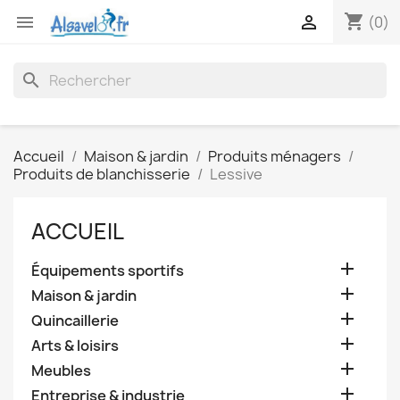
shopping_cart


(0)
search
Accueil
Maison & jardin
Produits ménagers
Produits de blanchisserie
Lessive
ACCUEIL

Équipements sportifs

Maison & jardin

Quincaillerie

Arts & loisirs

Meubles

Entreprise & industrie