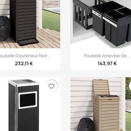
Aperçu rapide
Aperçu rapide


oubelle D'extérieur Noir...
Poubelle Amovible De...
232,11 €
143,97 €
favorite_border