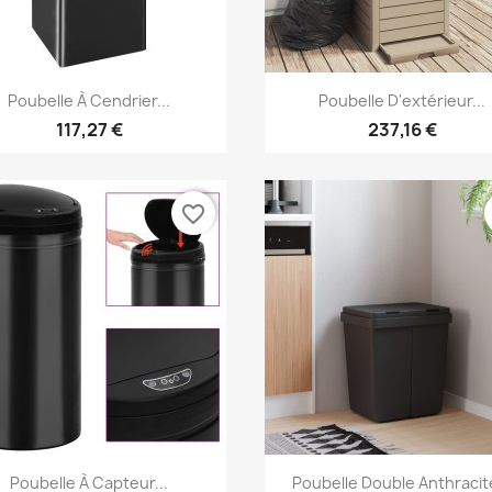
Aperçu rapide
Aperçu rapide


Poubelle À Cendrier...
Poubelle D'extérieur...
117,27 €
237,16 €
favorite_border
Aperçu rapide
Aperçu rapide


Poubelle À Capteur...
Poubelle Double Anthracite