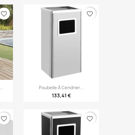
favorite_border
favorite_border
Aperçu rapide

..
Poubelle À Cendrier...
133,41 €
favorite_border
favorite_border