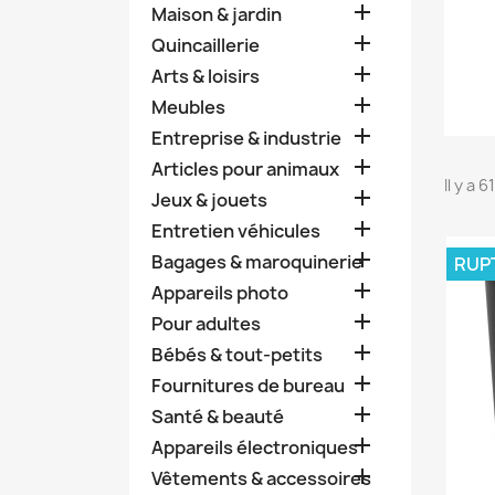

Maison & jardin

Quincaillerie

Arts & loisirs

Meubles

Entreprise & industrie

Articles pour animaux
Il y a 

Jeux & jouets

Entretien véhicules

Bagages & maroquinerie
RUP

Appareils photo

Pour adultes

Bébés & tout-petits

Fournitures de bureau

Santé & beauté

Appareils électroniques

Vêtements & accessoires