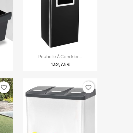
Aperçu rapide

Poubelle À Cendrier...
132,73 €
favorite_border
favorite_border