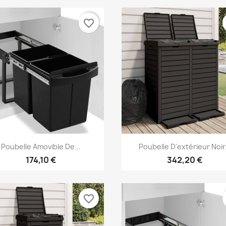
favorite_border
Aperçu rapide
Aperçu rapide


Poubelle Amovible De...
Poubelle D'extérieur Noir.
174,10 €
342,20 €
favorite_border