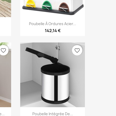
Aperçu rapide

Poubelle À Ordures Acier...
142,14 €
favorite_border
favorite_border
Aperçu rapide

...
Poubelle Intégrée De...