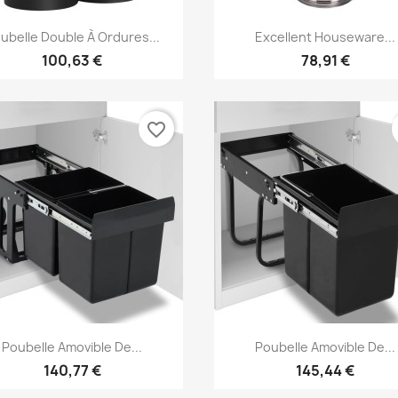
Aperçu rapide
Aperçu rapide


ubelle Double À Ordures...
Excellent Houseware...
100,63 €
78,91 €
favorite_border
Aperçu rapide
Aperçu rapide


Poubelle Amovible De...
Poubelle Amovible De...
140,77 €
145,44 €