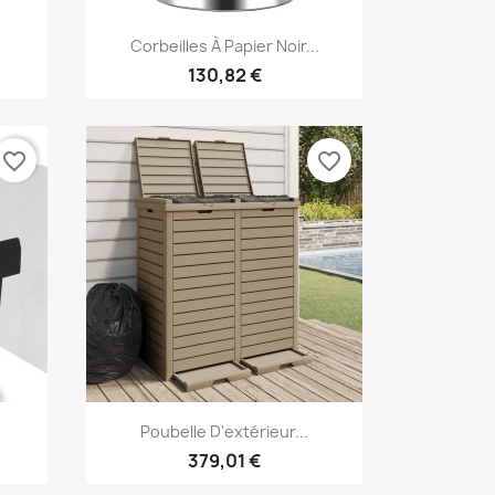
Aperçu rapide

Corbeilles À Papier Noir...
130,82 €
favorite_border
favorite_border
Aperçu rapide

Poubelle D'extérieur...
379,01 €