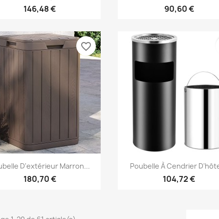
146,48 €
90,60 €
favorite_border
Aperçu rapide
Aperçu rapide


belle D'extérieur Marron...
Poubelle À Cendrier D'hôtel
180,70 €
104,72 €