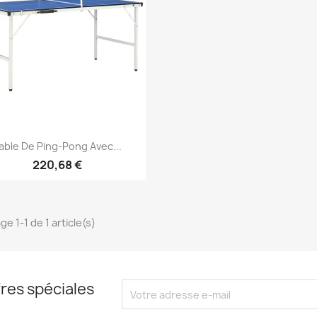
Aperçu rapide

able De Ping-Pong Avec...
220,68 €
ge 1-1 de 1 article(s)
res spéciales