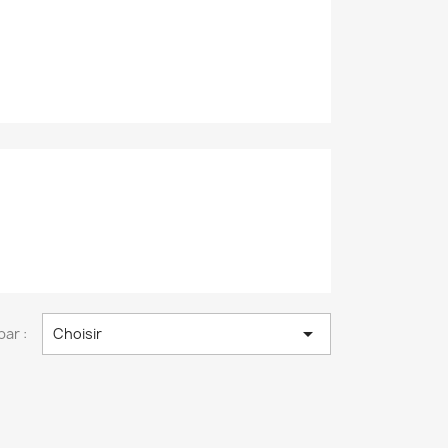

par :
Choisir