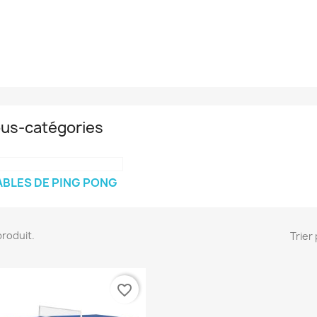
us-catégories
ABLES DE PING PONG
 produit.
Trier 
favorite_border