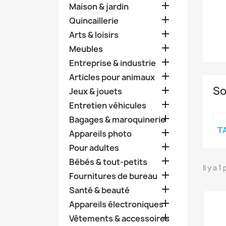

Maison & jardin

Quincaillerie

Arts & loisirs

Meubles

Entreprise & industrie

Articles pour animaux
So

Jeux & jouets

Entretien véhicules

Bagages & maroquinerie
T

Appareils photo

Pour adultes

Bébés & tout-petits
Il y a 1

Fournitures de bureau

Santé & beauté

Appareils électroniques

Vêtements & accessoires