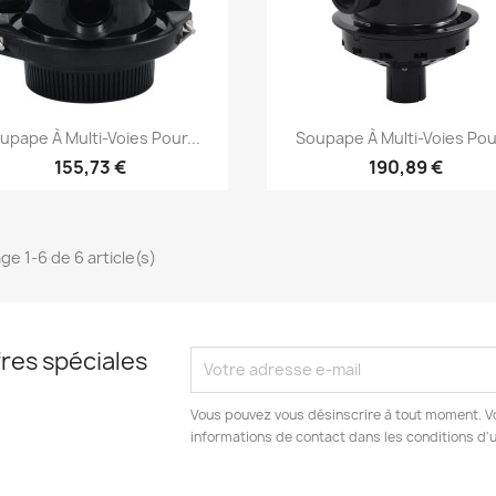
Aperçu rapide
Aperçu rapide


upape À Multi-Voies Pour...
Soupape À Multi-Voies Pour
155,73 €
190,89 €
ge 1-6 de 6 article(s)
res spéciales
Vous pouvez vous désinscrire à tout moment. V
informations de contact dans les conditions d'ut