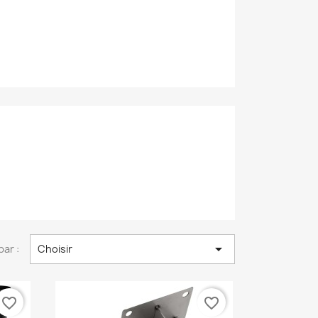

par :
Choisir
favorite_border
favorite_border