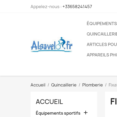
Appelez-nous :
+33658241457
ÉQUIPEMENTS
QUINCAILLERI
ARTICLES PO
APPAREILS P
Accueil
Quincaillerie
Plomberie
Fixa
F
ACCUEIL

Équipements sportifs