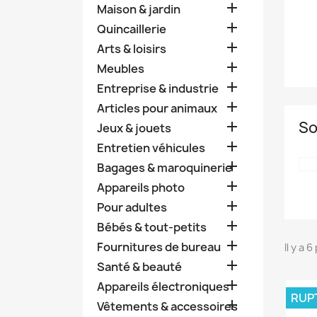

Maison & jardin

Quincaillerie

Arts & loisirs

Meubles

Entreprise & industrie

Articles pour animaux
So

Jeux & jouets

Entretien véhicules

Bagages & maroquinerie

Appareils photo

Pour adultes

Bébés & tout-petits

Fournitures de bureau
Il y a 

Santé & beauté

Appareils électroniques
RUP

Vêtements & accessoires