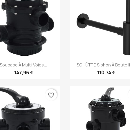
Aperçu rapide
Aperçu rapide


Soupape À Multi-Voies...
SCHÜTTE Siphon À Bouteille
147,96 €
110,74 €
favorite_border