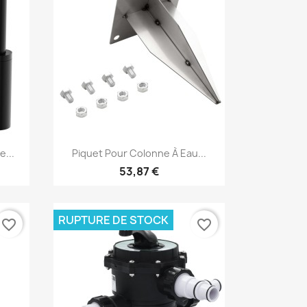
Aperçu rapide

...
Piquet Pour Colonne À Eau...
53,87 €
RUPTURE DE STOCK
favorite_border
favorite_border