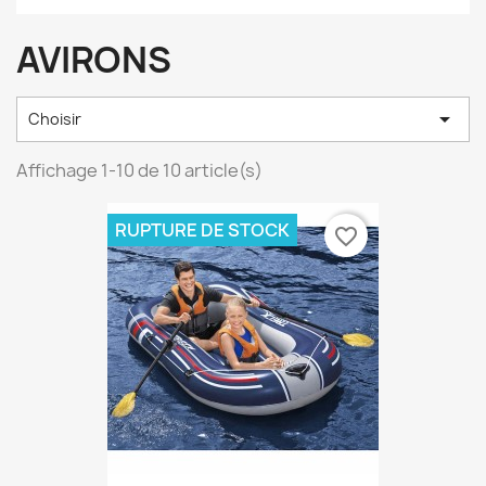
AVIRONS

Choisir
Affichage 1-10 de 10 article(s)
RUPTURE DE STOCK
favorite_border