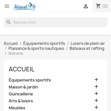
shopping_cart


(0)
search
Accueil
Équipements sportifs
Loisirs de plein air
Plaisance & sports nautiques
Bateaux et rafting
Avirons
ACCUEIL

Équipements sportifs

Maison & jardin

Quincaillerie

Arts & loisirs

Meubles