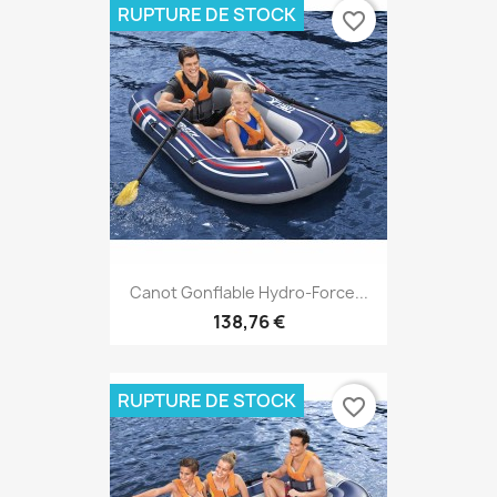
RUPTURE DE STOCK
favorite_border
Canot Gonflable Hydro-Force...
138,76 €
RUPTURE DE STOCK
favorite_border