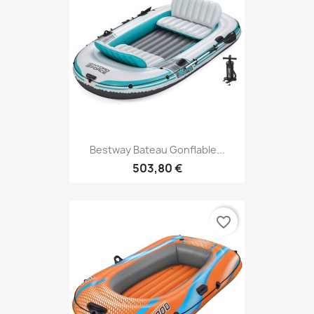
Bestway Bateau Gonflable...
503,80 €
favorite_border