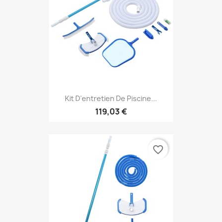
Kit D'entretien De Piscine...
119,03 €
favorite_border