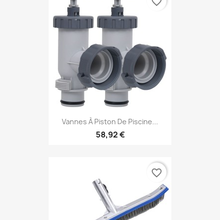
favorite_border
Vannes À Piston De Piscine...
58,92 €
favorite_border