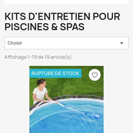
KITS D'ENTRETIEN POUR
PISCINES & SPAS

Choisir
Affichage 1-19 de 19 article(s)
RUPTURE DE STOCK
favorite_border