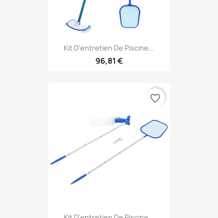
Kit D'entretien De Piscine...
96,81 €
favorite_border
Kit D'entretien De Piscine...