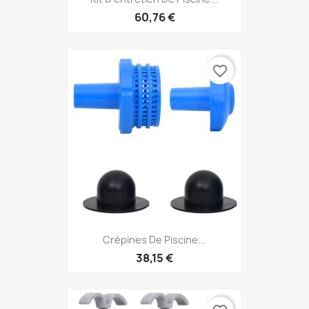
60,76 €
favorite_border
Crépines De Piscine...
38,15 €