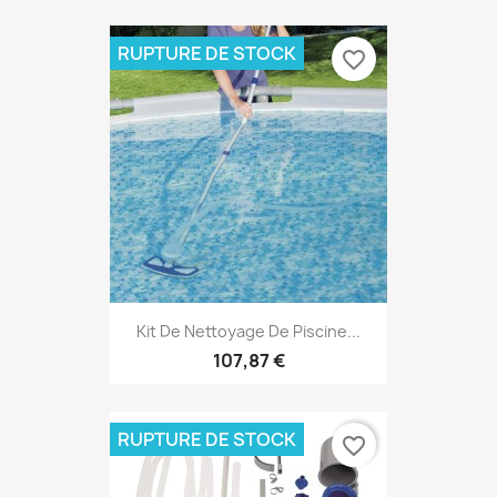
RUPTURE DE STOCK
favorite_border
Kit De Nettoyage De Piscine...
107,87 €
RUPTURE DE STOCK
favorite_border