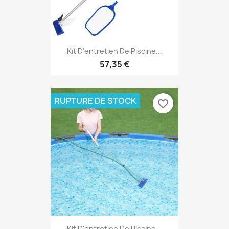
Kit D'entretien De Piscine...
57,35 €
RUPTURE DE STOCK
favorite_border
Kit D'entretien De Piscine...