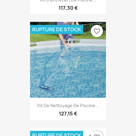
117,30 €
RUPTURE DE STOCK
favorite_border
Kit De Nettoyage De Piscine...
127,15 €
RUPTURE DE STOCK