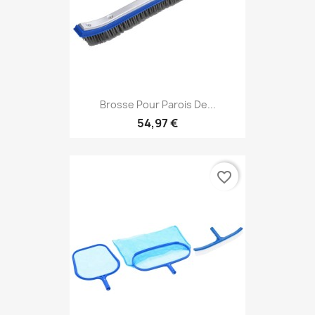
Brosse Pour Parois De...
54,97 €
favorite_border