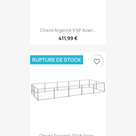
Chenil Argenté 6 M² Acier...
411,99 €
RUPTURE DE STOCK
favorite_border
Chenil Argenté 10 M² Acier...