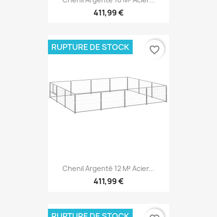
411,99 €
RUPTURE DE STOCK
favorite_border
Chenil Argenté 12 M² Acier...
411,99 €
RUPTURE DE STOCK