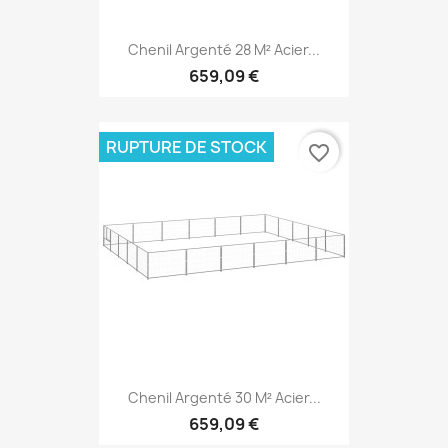
Chenil Argenté 28 M² Acier...
659,09 €
RUPTURE DE STOCK
favorite_border
Chenil Argenté 30 M² Acier...
659,09 €