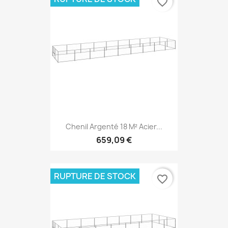
favorite_border
Chenil Argenté 18 M² Acier...
659,09 €
RUPTURE DE STOCK
favorite_border