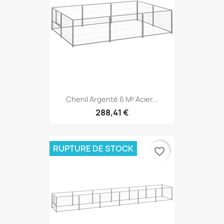
Chenil Argenté 6 M² Acier...
288,41 €
RUPTURE DE STOCK
favorite_border