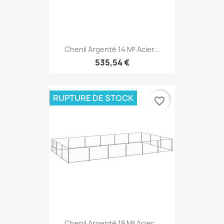
Chenil Argenté 14 M² Acier...
535,54 €
RUPTURE DE STOCK
favorite_border
Chenil Argenté 18 M² Acier...