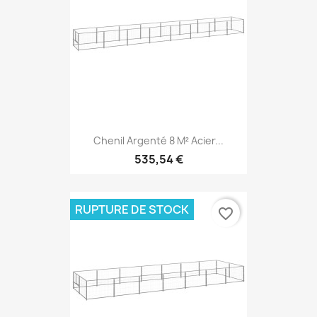
Chenil Argenté 8 M² Acier...
535,54 €
RUPTURE DE STOCK
favorite_border