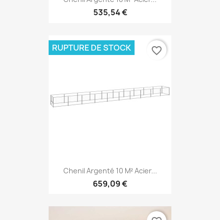
535,54 €
RUPTURE DE STOCK
favorite_border
Chenil Argenté 10 M² Acier...
659,09 €