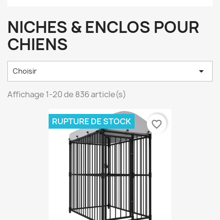
NICHES & ENCLOS POUR
CHIENS

Choisir
Affichage 1-20 de 836 article(s)
RUPTURE DE STOCK
favorite_border