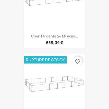
Chenil Argenté 24 M² Acier...
659,09 €
RUPTURE DE STOCK
favorite_border