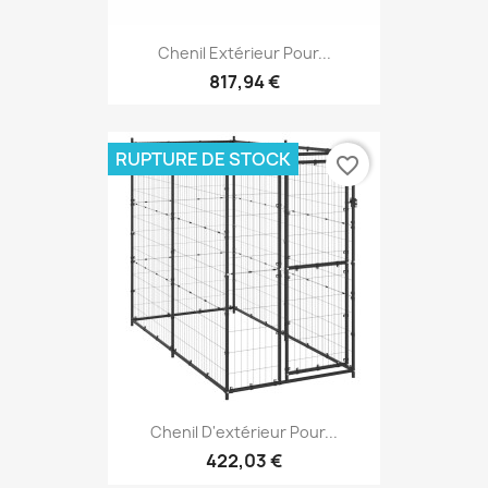
Chenil Extérieur Pour...
817,94 €
RUPTURE DE STOCK
favorite_border
Chenil D'extérieur Pour...
422,03 €