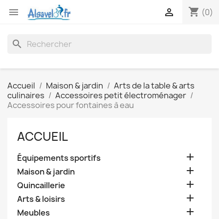
shopping_cart


(0)
search
Accueil
Maison & jardin
Arts de la table & arts
culinaires
Accessoires petit électroménager
Accessoires pour fontaines à eau
ACCUEIL

Équipements sportifs

Maison & jardin

Quincaillerie

Arts & loisirs

Meubles