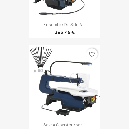
Ensemble De Scie À...
393,45 €
favorite_border
Scie À Chantourner...