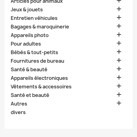

Articles pour animaux

Jeux & jouets

Entretien véhicules

Bagages & maroquinerie

Appareils photo

Pour adultes

Bébés & tout-petits

Fournitures de bureau

Santé & beauté

Appareils électroniques

Vêtements & accessoires

Santé et beauté

Autres
divers