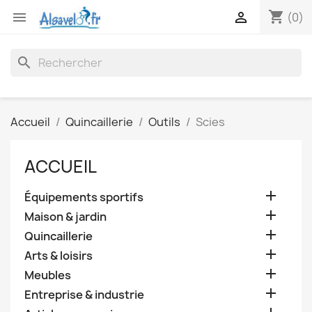
shopping_cart


(0)
search
Accueil
Quincaillerie
Outils
Scies
ACCUEIL

Équipements sportifs

Maison & jardin

Quincaillerie

Arts & loisirs

Meubles

Entreprise & industrie