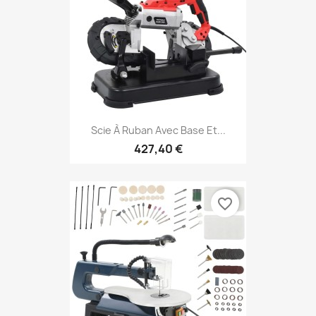
Scie À Ruban Avec Base Et...
427,40 €
favorite_border