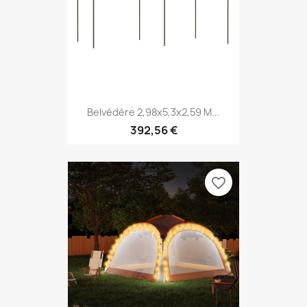
Belvédère 2,98x5,3x2,59 M...
392,56 €
favorite_border