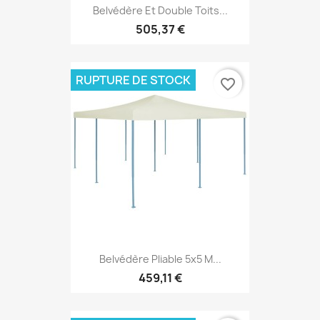
Belvédère Et Double Toits...
505,37 €
RUPTURE DE STOCK
favorite_border
Belvédère Pliable 5x5 M...
459,11 €