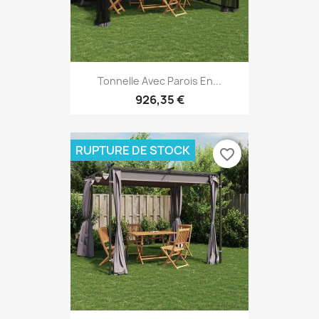
Tonnelle Avec Parois En...
926,35 €
RUPTURE DE STOCK
favorite_border