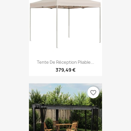
Tente De Réception Pliable...
379,49 €
favorite_border