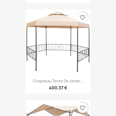
favorite_border
Chapiteau Tente De Jardin...
400,37 €
favorite_border