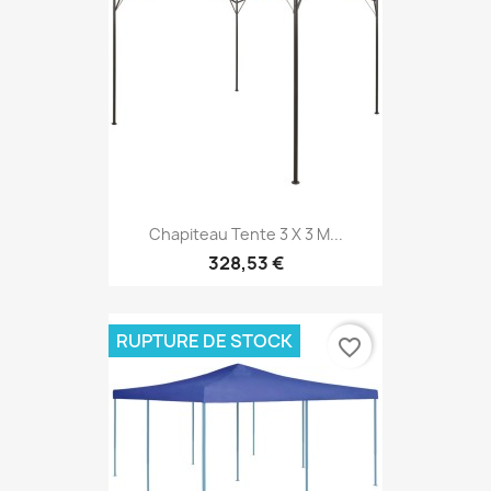
Chapiteau Tente 3 X 3 M...
328,53 €
RUPTURE DE STOCK
favorite_border