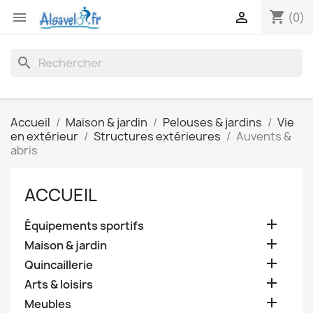
shopping_cart


(0)
search
Accueil
Maison & jardin
Pelouses & jardins
Vie
en extérieur
Structures extérieures
Auvents &
abris
ACCUEIL

Équipements sportifs

Maison & jardin

Quincaillerie

Arts & loisirs

Meubles