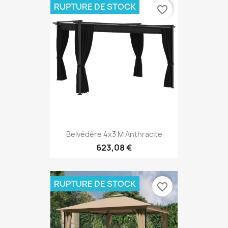
RUPTURE DE STOCK
favorite_border
Belvédère 4x3 M Anthracite
623,08 €
RUPTURE DE STOCK
favorite_border