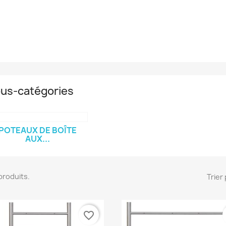
us-catégories
POTEAUX DE BOÎTE
AUX...
2 produits.
Trier 
favorite_border