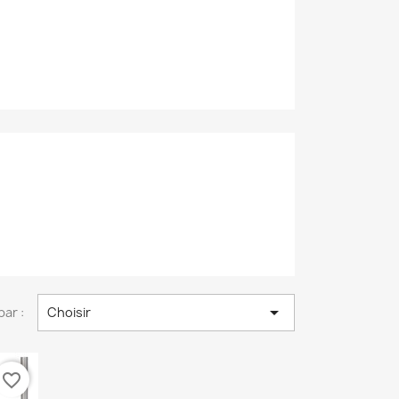

par :
Choisir
favorite_border