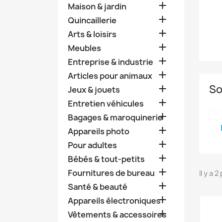

Maison & jardin

Quincaillerie

Arts & loisirs

Meubles

Entreprise & industrie

Articles pour animaux
So

Jeux & jouets

Entretien véhicules

Bagages & maroquinerie

Appareils photo

Pour adultes

Bébés & tout-petits

Fournitures de bureau
Il y a 

Santé & beauté

Appareils électroniques

Vêtements & accessoires