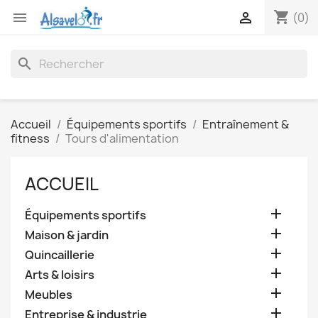
shopping_cart


(0)
search
Accueil
Équipements sportifs
Entraînement &
fitness
Tours d'alimentation
ACCUEIL

Équipements sportifs

Maison & jardin

Quincaillerie

Arts & loisirs

Meubles

Entreprise & industrie