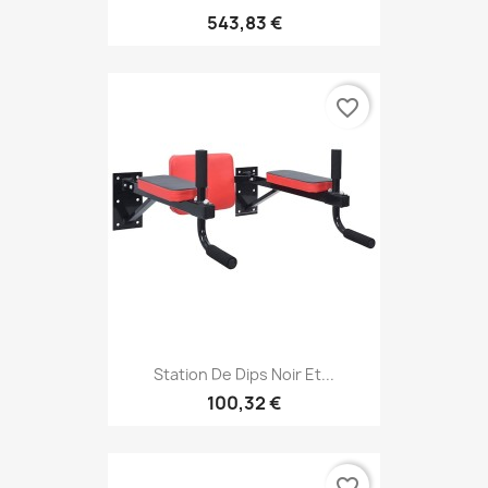
543,83 €
favorite_border
Station De Dips Noir Et...
100,32 €
favorite_border