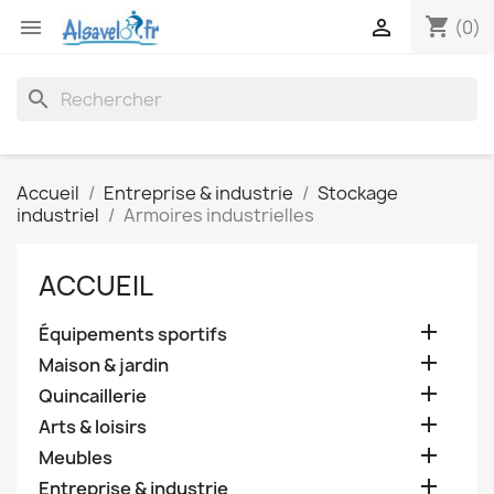
shopping_cart


(0)
search
Accueil
Entreprise & industrie
Stockage
industriel
Armoires industrielles
ACCUEIL

Équipements sportifs

Maison & jardin

Quincaillerie

Arts & loisirs

Meubles

Entreprise & industrie