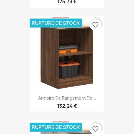
175,73 €
RUPTURE DE STOCK
favorite_border
Armoire De Rangement De...
132,24 €
RUPTURE DE STOCK
favorite_border