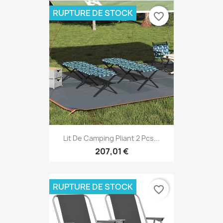
RUPTURE DE STOCK
favorite_border
Lit De Camping Pliant 2 Pcs...
207,01 €
RUPTURE DE STOCK
favorite_border