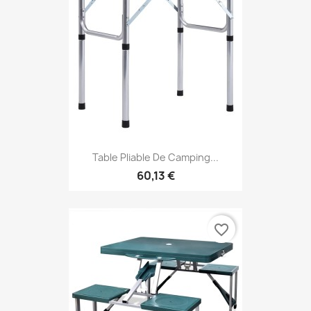
Table Pliable De Camping...
60,13 €
favorite_border