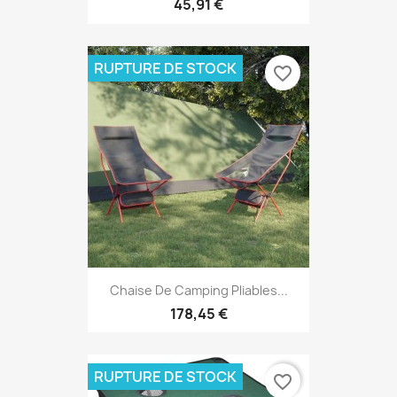
45,91 €
RUPTURE DE STOCK
favorite_border
Chaise De Camping Pliables...
178,45 €
RUPTURE DE STOCK
favorite_border