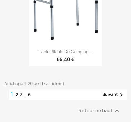
Table Pliable De Camping...
65,40 €
Affichage 1-20 de 117 article(s)
1

Suivant
2
3
…
6
Retour en haut
