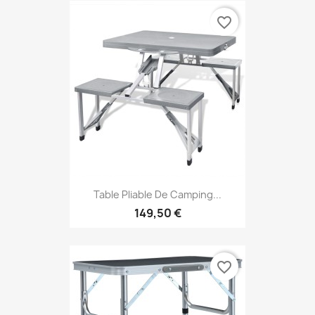
favorite_border
Table Pliable De Camping...
149,50 €
favorite_border