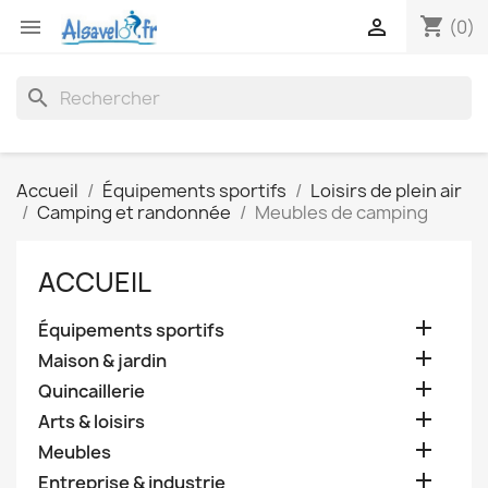
shopping_cart


(0)
search
Accueil
Équipements sportifs
Loisirs de plein air
Camping et randonnée
Meubles de camping
ACCUEIL

Équipements sportifs

Maison & jardin

Quincaillerie

Arts & loisirs

Meubles

Entreprise & industrie