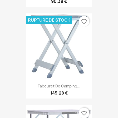
90,39 €
RUPTURE DE STOCK
favorite_border
Tabouret De Camping...
145,28 €
favorite_border