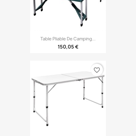
Table Pliable De Camping...
150,05 €
favorite_border