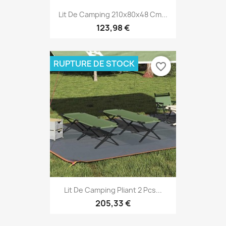
Lit De Camping 210x80x48 Cm...
123,98 €
RUPTURE DE STOCK
favorite_border
Lit De Camping Pliant 2 Pcs...
205,33 €