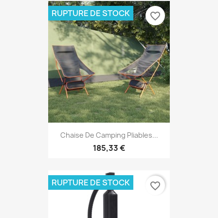
RUPTURE DE STOCK
favorite_border
Chaise De Camping Pliables...
185,33 €
RUPTURE DE STOCK
favorite_border