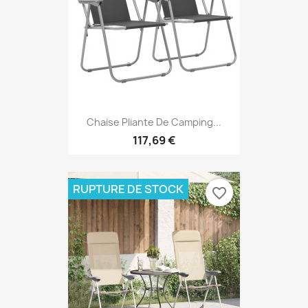
Chaise Pliante De Camping...
117,69 €
RUPTURE DE STOCK
favorite_border