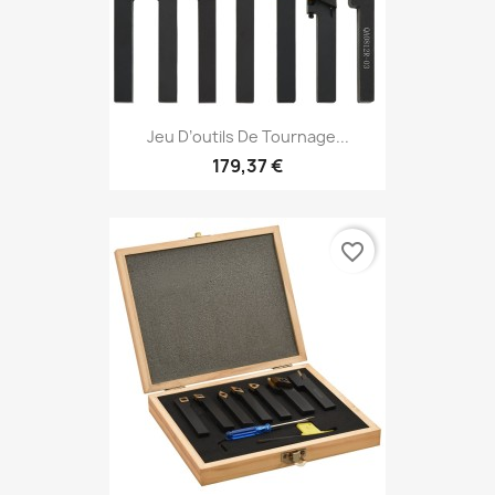
Jeu D’outils De Tournage...
179,37 €
favorite_border