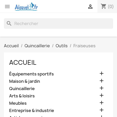
shopping_cart


(0)
search
Accueil
Quincaillerie
Outils
Fraiseuses
ACCUEIL

Équipements sportifs

Maison & jardin

Quincaillerie

Arts & loisirs

Meubles

Entreprise & industrie