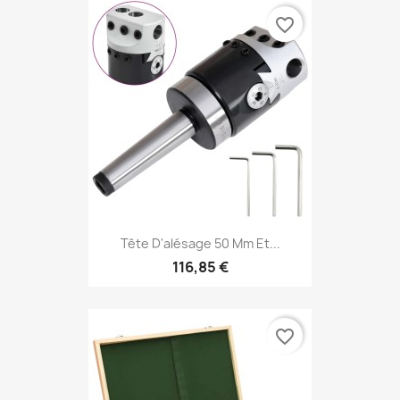
favorite_border
Tête D'alésage 50 Mm Et...
116,85 €
favorite_border