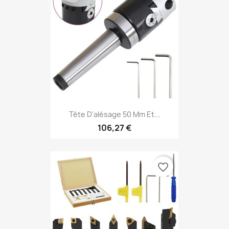
Tête D'alésage 50 Mm Et...
106,27 €
favorite_border