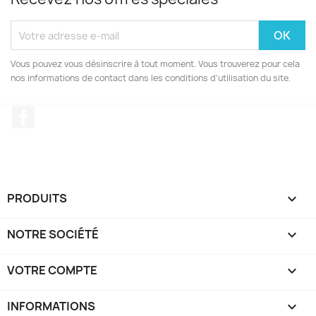
Vous pouvez vous désinscrire à tout moment. Vous trouverez pour cela
nos informations de contact dans les conditions d'utilisation du site.
Facebook
PRODUITS

NOTRE SOCIÉTÉ

VOTRE COMPTE

INFORMATIONS
keyboard_arrow_down