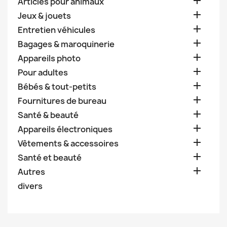

Articles pour animaux

Jeux & jouets

Entretien véhicules

Bagages & maroquinerie

Appareils photo

Pour adultes

Bébés & tout-petits

Fournitures de bureau

Santé & beauté

Appareils électroniques

Vêtements & accessoires

Santé et beauté

Autres
divers