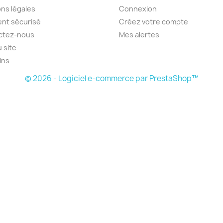
ns légales
Connexion
nt sécurisé
Créez votre compte
ctez-nous
Mes alertes
u site
ins
© 2026 - Logiciel e-commerce par PrestaShop™