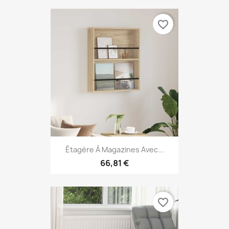
favorite_border
Étagère À Magazines Avec...
66,81 €
favorite_border