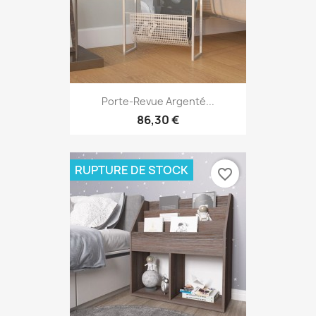
Porte-Revue Argenté...
86,30 €
RUPTURE DE STOCK
favorite_border