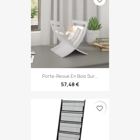
Porte-Revue En Bois Sur...
57,48 €
favorite_border