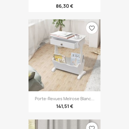
86,30 €
favorite_border
Porte-Revues Melrose Blanc...
141,51 €
favorite_border