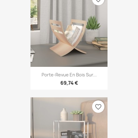
Porte-Revue En Bois Sur...
69,74 €
favorite_border