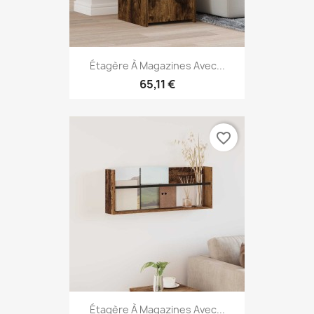
Étagère À Magazines Avec...
65,11 €
favorite_border
Étagère À Magazines Avec...