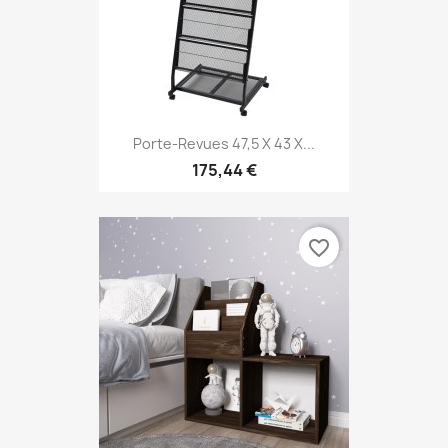
Porte-Revues 47,5 X 43 X...
175,44 €
favorite_border