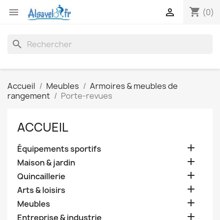
shopping_cart


(0)
search
Accueil
Meubles
Armoires & meubles de
rangement
Porte-revues
ACCUEIL

Équipements sportifs

Maison & jardin

Quincaillerie

Arts & loisirs

Meubles

Entreprise & industrie