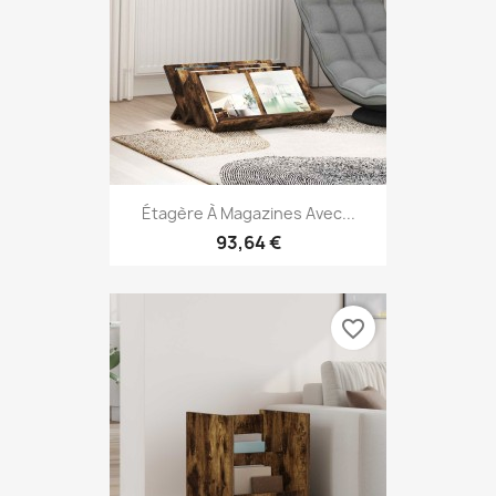
Étagère À Magazines Avec...
93,64 €
favorite_border