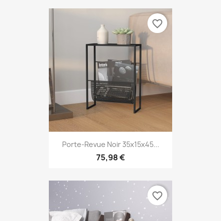
favorite_border
Porte-Revue Noir 35x15x45...
75,98 €
favorite_border