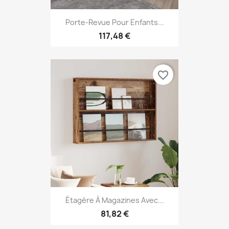
Porte-Revue Pour Enfants...
117,48 €
favorite_border
Étagère À Magazines Avec...
81,82 €