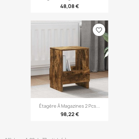
48,08 €
favorite_border
Étagère À Magazines 2 Pcs...
98,22 €