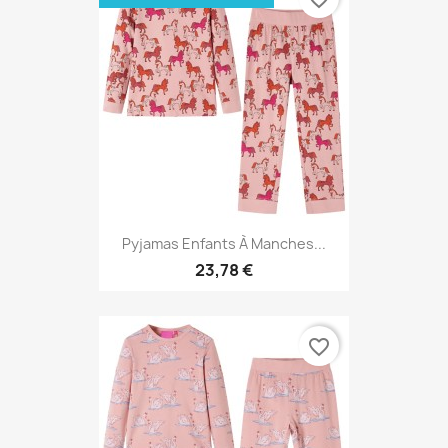
Pyjamas Enfants À Manches...
23,78 €
favorite_border