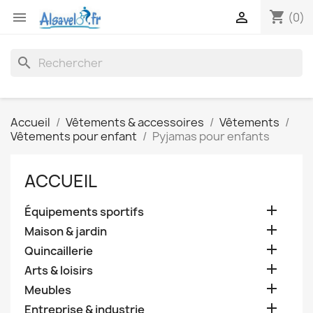
shopping_cart


(0)
search
Accueil
Vêtements & accessoires
Vêtements
Vêtements pour enfant
Pyjamas pour enfants
ACCUEIL

Équipements sportifs

Maison & jardin

Quincaillerie

Arts & loisirs

Meubles

Entreprise & industrie