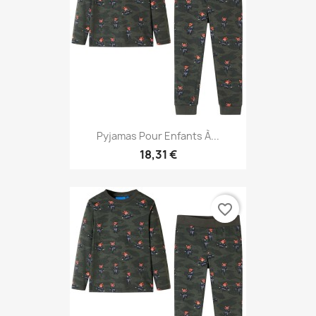
Pyjamas Pour Enfants À...
18,31 €
favorite_border