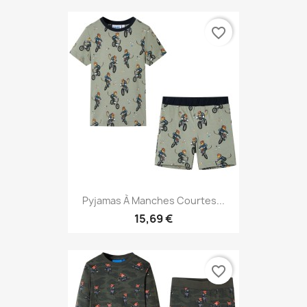
favorite_border
Pyjamas À Manches Courtes...
15,69 €
favorite_border