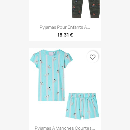
Pyjamas Pour Enfants À...
18,31 €
favorite_border
Pyjamas À Manches Courtes...